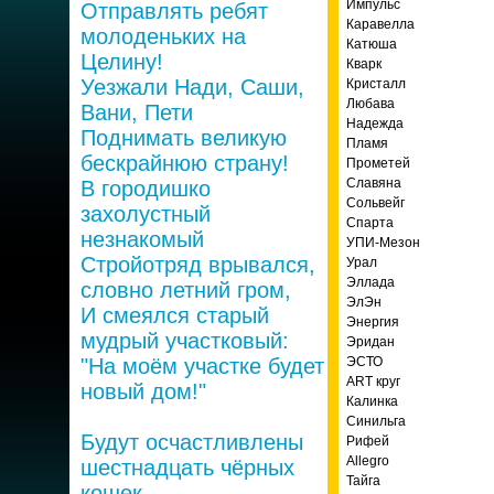
Импульс
Отправлять ребят
Каравелла
молоденьких на
Катюша
Целину!
Кварк
Уезжали Нади, Саши,
Кристалл
Любава
Вани, Пети
Надежда
Поднимать великую
Пламя
бескрайнюю страну!
Прометей
Славяна
В городишко
Сольвейг
захолустный
Спарта
незнакомый
УПИ-Мезон
Стройотряд врывался,
Урал
Эллада
словно летний гром,
ЭлЭн
И смеялся старый
Энергия
мудрый участковый:
Эридан
"На моём участке будет
ЭСТО
ART круг
новый дом!"
Калинка
Синильга
Будут осчастливлены
Рифей
Allegro
шестнадцать чёрных
Тайга
кошек,