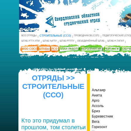
ВСЕ ОТРЯДЫ
СТРОИТЕЛЬНЫЕ (ССО)
ПРОВОДНИКОВ (СОП)
ПЕДАГОГИЧЕСКИЕ (СПО
|
|
|
ШТАБ УГТУ-УПИ
ШТАБ УрГПУ
ШТАБ РГППУ
ОБЪЕДИНЁННЫЙ ШТАБ
ШТАБ Н.ТАГИЛ
|
|
|
|
|
МОО СОСО
ШТАБЫ
ЛСО
ПЛАН РАБОТЫ
МЕРОПРИЯТИЯ
РЕЙТИНГИ
ОБУЧ
ОТРЯДЫ >>
СТРОИТЕЛЬНЫЕ
Альтаир
(ССО)
Анита
Арго
Ассоль
Бриз
Буревестник
Кто это придумал в
Вега
прошлом, том столетьи
Горизонт