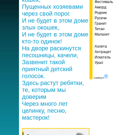
Фестиваль
Пущенных хозяевами
Аккорд
через свой порог.
Родник
Русичи
И не будет в этом доме
Гранит
злых окошек,
Титан
И не будет в этом доме
Малахит
кто-то одинок!
Аэлита
На дворе раскинутся
Антрацит
песошницы, качели,
Искатель
Зазвенит такой
Урал
приятный детский
голосок.
наверх
Здесь растут ребятки,
те, которым мы
доверим
Через много лет
целинку, песню,
мастерок!