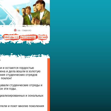
НА ГЛАВНУЮ
ТЫ
ЗВЁЗДЫ СО
ФОТО\ВИДЕО
ПЕСНИ
В
и и остаются гордостью
мена и дела вошли в золотую
ния студенческих отрядов
 поклон!
давали студенческие отряды и
е эти годы.
ециализированных и зональных
 пели и поют многие поколения