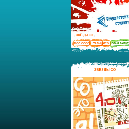
ЗВЁЗДЫ СО
|
|
МОО СОСО
ШТАБЫ
ЛСО
ПЛАН РАБО
ЗВЁЗДЫ СО