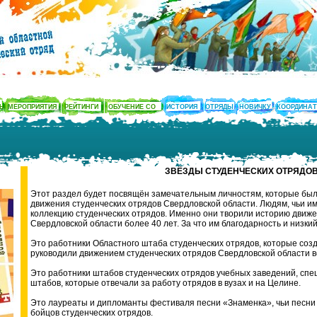
ТЫ
МЕРОПРИЯТИЯ
РЕЙТИНГИ
ОБУЧЕНИЕ СО
ИСТОРИЯ
ОТРЯДЫ
НОВИЧКУ
КООРДИНА
ЗВЁЗДЫ СТУДЕНЧЕСКИХ ОТРЯДО
Этот раздел будет посвящён замечательным личностям, которые был
движения студенческих отрядов Свердловской области. Людям, чьи и
коллекцию студенческих отрядов. Именно они творили историю движе
Свердловской области более 40 лет. За что им благодарность и низкий
Это работники Областного штаба студенческих отрядов, которые соз
руководили движением студенческих отрядов Свердловской области вс
Это работники штабов студенческих отрядов учебных заведений, сп
штабов, которые отвечали за работу отрядов в вузах и на Целине.
Это лауреаты и дипломанты фестиваля песни «Знаменка», чьи песни
бойцов студенческих отрядов.