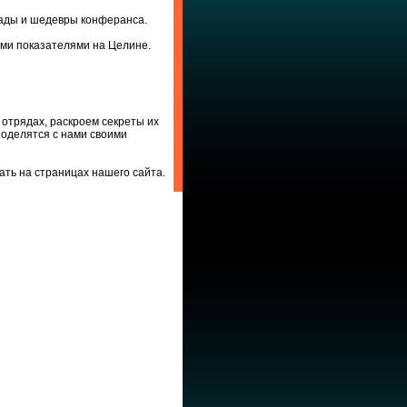
гады и шедевры конферанса.
ми показателями на Целине.
 отрядах, раскроем секреты их
поделятся с нами своими
ть на страницах нашего сайта.