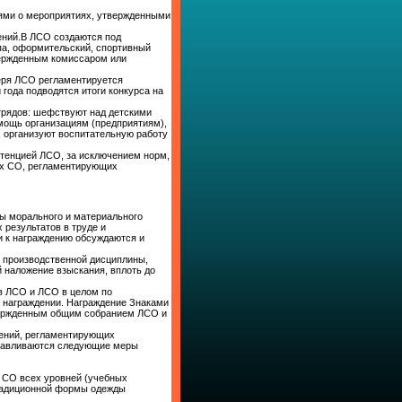
иями о мероприятиях, утвержденными
ений.В ЛСО создаются под
ппа, оформительский, спортивный
вержденным комиссаром или
еря ЛСО регламентируется
 года подводятся итоги конкурса на
отрядов: шефствуют над детскими
мощь организациям (предприятиям),
, организуют воспитательную работу
етенцией ЛСО, за исключением норм,
х СО, регламентирующих
ы морального и материального
результатов в труде и
и к награждению обсуждаются и
 производственной дисциплины,
 наложение взыскания, вплоть до
в ЛСО и ЛСО в целом по
 награждении. Награждение Знаками
вержденным общим собранием ЛСО и
жений, регламентирующих
анавливаются следующие меры
х СО всех уровней (учебных
традиционной формы одежды