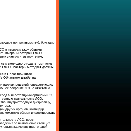
андира по производству), бригадир,
ЛСО в период между общими
ыть выбраны ветераны ЛСО.
ыми знаниями, авторитетом,
не менее одного года, в том числе
оты ЛСО. Мастер и методист должны
ся в Областной штаб.
в Областном штабе, на
тии важных решений, определяющих
 общее собрание ЛСО с отчетом о
 перед вышестоящими органами СО,
ственную деятельность ЛСО,
тва, внутриотрядную дисциплину,
ектора.
ии других органов, командир
иях командир обязан информировать
ятельность ЛСО, несет
аведения за выполнение стоящих
у, организацию внутриотрядной