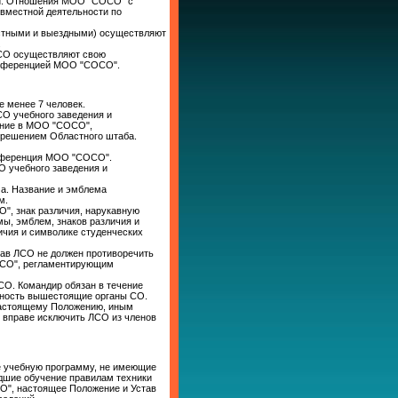
ий. Отношения МОО "СОСО" с
овместной деятельности по
естными и выездными) осуществляют
.
 СО осуществляют свою
онференцией МОО "СОСО".
е менее 7 человек.
О учебного заведения и
ение в МОО "СОСО",
н решением Областного штаба.
нференция МОО "СОСО".
О учебного заведения и
ма. Название и эмблема
м.
", знак различия, нарукавную
ы, эмблем, знаков различия и
чия и символике студенческих
ав ЛСО не должен противоречить
СО", регламентирующим
СО. Командир обязан в течение
тность вышестоящие органы СО.
настоящему Положению, иным
вправе исключить ЛСО из членов
е учебную программу, не имеющие
едшие обучение правилам техники
О", настоящее Положение и Устав