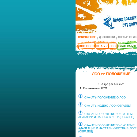
ПОЛОЖЕНИЕ
ДОЛЖНОСТИ
ФОРМА \ АТРИ
|
|
МОО СОСО
ШТАБЫ
ЛСО
ПЛАН РАБО
ЛСО >> ПОЛОЖЕНИЕ
С о д е р ж а н и е:
1. Положение о ЛСО
СКАЧАТЬ ПОЛОЖЕНИЕ О ЛСО
СКАЧАТЬ КОДЕКС ЛСО (ОБРАЗЕЦ)
СКАЧАТЬ ПОЛОЖЕНИЕ "О СИСТЕМЕ
АГИТАЦИИ И НАБОРА В ЛСО" (ОБРАЗЕЦ)
СКАЧАТЬ ПОЛОЖЕНИЕ "О СИСТЕМЕ
АДАПТАЦИИ И НАСТАВНИЧЕСТВА В ЛСО"
(ОБРАЗЕЦ)