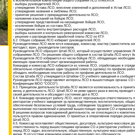
К исключительной компетенции общего собрания ЛСО относятся:
- выборы руководителей ЛСО;
- утверждение Устава ЛСО, внесение изменений и дополнений в Устав ЛСО;
- утверждение названия и эмблемы ЛСО;
- принятие решения о прекращении деятельности ЛСО;
- наложение взысканий на бойцов ЛСО;
- утверждение представлений на награждение бойцов ЛСО;
- исключение бойцов из состава ЛСО;
- утверждение сметы внутриотрядных расходов ЛСО;
- выборы казначея и контрольно-ревизионной комиссии ЛСО;
- решение о распределении заработной платы ЛСО по КТУ.
6.2. Общее собрание ЛСО избирает руководителей ЛСО.
Руководителями ЛСО явля ются командир, комиссар, мастер (заместитель ком
методист, врач, руководители секторов.
Руководители ЛСО образуют Штаб ЛСО, который осуществляет управление 
собраниями ЛСО. По решению общего собрания в состав Штаба ЛСО могут б
Руководители ЛСО избираются из числа бойцов ЛСО, обладающих необходим
имеющих практический опыт организационной работы.
Командир и комиссар ЛСО избирается из членов ЛСО, отработавших в отряде 
обязательно отработавших один трудовой семестр (целину) по профилю раб
обладать необходимым опытом работы по профилю деятельности ЛСО.
Состав Штаба ЛСО утверждается Штабом СО учебного заведения и сообщает
Руководители ЛСО представляют интересы ЛСО в вышестоящих органах СО (
Конференции МОО "СОСО").
6.3. Принципом деятельности Штаба ЛСО является коллегиальность в приня
жизнь и деятельность ЛСО. Штаб ЛСО не реже одного раза в месяц проводит
своей деятельности и обсуждает состояние дел в ЛСО.
6.4. Командир организует работу ЛСО, несет персональную ответственность
ректоратом учебного заведения за производственную, воспитательную, обще
обеспечение безопасных условий труда, соблюдение трудового законодательс
выполнение постановлений и решений вышестоящих органов СО и приказов р
В решении вопросов повседневной деятельности, не относящихся к компетенц
пользуется правом единоначалия. О принятых в оперативном порядке решен
Штаб ЛСО.
6.5. Комиссар возглавляет общественную, досуговую, культурно-массовую де
ответственность перед вышестоящими органами СО и ректоратом учебного з
перед ЛСО задач, воспитательную, общественную, культурно-массовую работ
жизни. В отсутствие командира комиссар выполняет его обязанности.