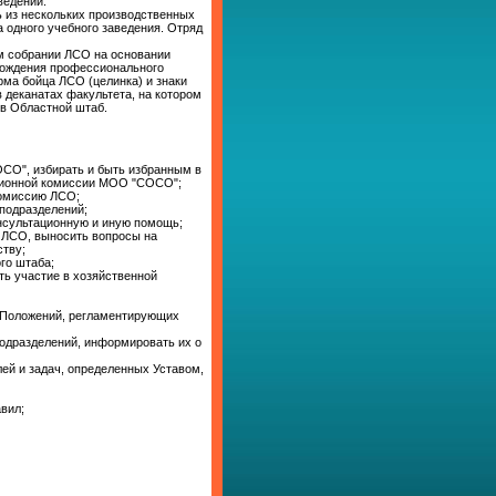
ведений.
ть из нескольких производственных
а одного учебного заведения. Отряд
м собрании ЛСО на основании
охождения профессионального
рма бойца ЛСО (целинка) и знаки
 деканатах факультета, на котором
в Областной штаб.
СО", избирать и быть избранным в
изионной комиссии МОО "СОСО";
комиссию ЛСО;
подразделений;
онсультационную и иную помощь;
и ЛСО, выносить вопросы на
тву;
го штаба;
ь участие в хозяйственной
 Положений, регламентирующих
одразделений, информировать их о
ей и задач, определенных Уставом,
авил;