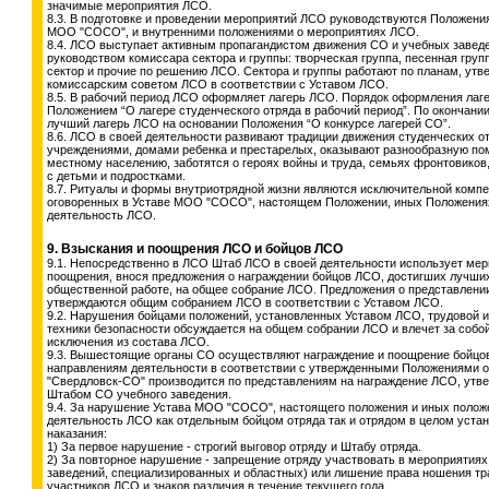
значимые мероприятия ЛСО.
8.3. В подготовке и проведении мероприятий ЛСО руководствуются Положен
МОО "СОСО", и внутренними положениями о мероприятиях ЛСО.
8.4. ЛСО выступает активным пропагандистом движения СО и учебных завед
руководством комиссара сектора и группы: творческая группа, песенная гру
сектор и прочие по решению ЛСО. Сектора и группы работают по планам, ут
комиссарским советом ЛСО в соответствии с Уставом ЛСО.
8.5. В рабочий период ЛСО оформляет лагерь ЛСО. Порядок оформления лаг
Положением “О лагере студенческого отряда в рабочий период”. По окончании
лучший лагерь ЛСО на основании Положения “О конкурсе лагерей СО”.
8.6. ЛСО в своей деятельности развивают традиции движения студенческих 
учреждениями, домами ребенка и престарелых, оказывают разнообразную по
местному населению, заботятся о героях войны и труда, семьях фронтовиков
с детьми и подростками.
8.7. Ритуалы и формы внутриотрядной жизни являются исключительной комп
оговоренных в Уставе МОО "СОСО", настоящем Положении, иных Положения
деятельность ЛСО.
9. Взыскания и поощрения ЛСО и бойцов ЛСО
9.1. Непосредственно в ЛСО Штаб ЛСО в своей деятельности использует мер
поощрения, внося предложения о награждении бойцов ЛСО, достигших лучших 
общественной работе, на общее собрание ЛСО. Предложения о представлени
утверждаются общим собранием ЛСО в соответствии с Уставом ЛСО.
9.2. Нарушения бойцами положений, установленных Уставом ЛСО, трудовой и
техники безопасности обсуждается на общем собрании ЛСО и влечет за собой
исключения из состава ЛСО.
9.3. Вышестоящие органы СО осуществляют награждение и поощрение бойцо
направлениям деятельности в соответствии с утвержденными Положениями о
"Свердловск-СО" производится по представлениям на награждение ЛСО, ут
Штабом СО учебного заведения.
9.4. За нарушение Устава МОО "СОСО", настоящего положения и иных поло
деятельность ЛСО как отдельным бойцом отряда так и отрядом в целом уст
наказания:
1) За первое нарушение - строгий выговор отряду и Штабу отряда.
2) За повторное нарушение - запрещение отряду участвовать в мероприятия
заведений, специализированных и областных) или лишение права ношения 
участников ЛСО и знаков различия в течение текущего года.