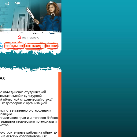
НА ГЛАВНУЮ
ТЫ
ЗВЁЗДЫ СО
ФОТО\ВИДЕО
ПЕСНИ
ДАХ
ое объединение студенческой
питательной и культурной
й областной студенческий отряд”.
ых договором с организацией
чки, ответственного отношения к
позицию.
реализация прав и интересов бойцов
развития творческого потенциала и
истов.
о-строительные работы на объектах;
ми в детских оздоровительных