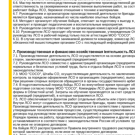
6.6. Мастер является непосредственным руководителем производственной де
ответственность за своевременное и качественное выполнение работ, за сост
работают бойцы ЛСО, бережное отношение к технике и материалам.
6.7. Руководителем и организатором производственной деятельности бригады
является бригадир, назначаемый из числа наиболее опытных бойцов.
6.8. Методист организует обучение бойцов, отвечает за подготовку к выезду в
организует и проводит педагогические и воспитательные мероприятия.
6.9. Руководители секторов отвечают за организацию комиссарской деятельн
6.10. Руководители ЛСО проходят обучение по программам, утвержденным О
руководству ЛСО в рабочий период только после аттестации МОО "СОСО".
6.11. В случае несоответствия занимаемой должности командир, комиссар Л
обязанностей вышестоящими органами СО с последующей информацией ректо
7. Производственная и финансово-хозяйственная lеятельность ЛС
7.1. Производственная деятельность ЛСО осуществляется на основе договор
сторон, заключаемого с организацией (предприятием).
7.2. Руководители ЛСО совместно с администрацией организации (предприят
нормальных и безопасных условий труда, быта и отдыха бойцов ЛСО в соот
законодательством.
7.3. МОО "СОСО", Штабы СО, осуществляющие деятельность по заключению
контроль за порядком оформления ЛСО в организациях (предприятиях), выпо
При решении спорных вопросов обращаются в органы государственного арбит
7.4. В подготовительный период бойцы ЛСО во внеучебное время проходят 
подготовки согласно плану МОО "СОСО". Командиры ЛСО должны подать заяв
формы в Областной штаб. Затраты на обучение производятся за счет средс
организаций (предприятий), в которые направляются ЛСО.
7.5. ЛСО обеспечивается фронтом работ (отдельные объекты или строго опре
Внутри ЛСО могут создаваться производственные бригады, право перемещат
Производственная деятельность ЛСО организуется в соответствии с проектн
утвержденным технологическим процессом, существующими нормативами и 
договора под руководством организации (предприятия) и вышестоящих орган
Порядок приема на работу, продолжительность рабочего времени и другие ус
устанавливаются в соответствии с законодательством России об условиях т
если иное не оговорено договором.
На бойцов ЛСО распространяются Правила внутреннего трудового распорядка 
которой заключен договор, если иное не предусмотрено договором.