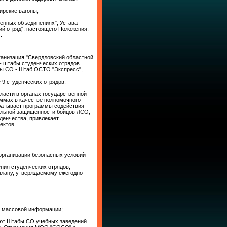
ирские вагоны;
енных объединениях"; Устава
й отряд"; настоящего Положения;
.
анизация "Свердловский областной
- штабы студенческих отрядов
ы СО - Штаб ОСТО "Экспресс",
9 студенческих отрядов.
асти в органах государственной
аммах в качестве полномочного
абатывает программы содействия
иальной защищенности бойцов ЛСО,
денчества, привлекает
ектов.
 организации безопасных условий
ения студенческих отрядов;
 плану, утверждаемому ежегодно
в массовой информации;
яют Штабы СО учебных заведений