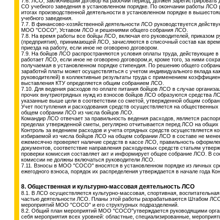
7.6. ЛСО, заключивший договор на рабочий период, должен зарегистрировать
СО учебного заведения в установленном порядке. По окончании работы ЛСО
итогах производственной деятельности в установленном порядке в вышестоя
учебного заведения.
7.7. В финансово-хозяйственной деятельности ЛСО руководствуется действ
МОО "СОСО", Уставом ЛСО и решениями общего собрания ЛСО.
7.8. На время работы все бойцы ЛСО, включая его руководителей, приказом 
(предприятия), принимающей ЛСО, зачисляются в списочный состав как вре
приезда на работу, если иное не оговорено договором.
7.9. На бойцов ЛСО распространяются условия оплаты труда, действующие в 
работает ЛСО, если иное не оговорено договором,и, кроме того, за ними сохр
получаемая в установленном порядке стипендия. По решению общего собран
заработнй платы может осуществляться с учетом индивидуального вклада каж
руководителей) в коллективные результаты труда с применением коэффициент
выставления КТУ определяется общим собранием ЛСО.
7.10. Для ведения расходов по оплате питания бойцов ЛСО в случае организа
прочих внутриотрядных нужд из взносов бойцов ЛСО образуются средства ЛС
указанные выше цели в соответствии со сметой, утвержденной общим собра
Учет поступления и расходования средств осуществляется на общественных
общем собрании ЛСО из числа бойцов ЛСО.
Командир ЛСО отвечает за правильность ведения расходов, является распор
пределах утвержденной сметы, регулярно отчитывается перед ЛСО на общих
Контроль за ведением расходов и учета отрядных средств осуществляется к
избираемой из числа бойцов ЛСО на общем собрании ЛСО в составе не менее
ежемесячно проверяет наличие средств в кассе ЛСО, правильность оформле
документов, соответствие направления расходуемых средств статьям утверж
проверки комиссия составляет акт и информирует общее собрание ЛСО. В со
комиссии не должны включаться руководители ЛСО.
7.11. Взносы в МОО "СОСО" вносятся в установленном порядке из личных с
ежегодного взноса, порядок их распределения утверждается в начале года 
8. Общественная и культурно-массовая деятельность ЛСО
8.1. В ЛСО осуществляется культурно-массовая, спортивная, воспитательна
частью деятельности ЛСО. Планы этой работы разрабатываются Штабом ЛСО
мероприятий МОО "СОСО" и его структурных подразделений.
8.2. Общий план мероприятий МОО "СОСО"утверждается руководящими орг
себя мероприятия всех уровней: областные, специализированные, мероприя