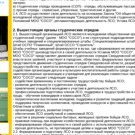
лагерях;
И И
в) студенческие отряды проводников (СОП) - отряды, обслуживающие пассаж
г) прочие отряды - сервисные, уборочные, туристические и другие.
1.4. ЛСО осуществляют свою деятельность на основании Закона "Об обществ
молодежной общественной организации "Свердловский областной студенчески
Положений МОО "СОСО", регламентирующих деятельность ЛСО; Устава ЛСО
2. Вышестоящие органы студенческих отрядов
2.1. Вышестоящей организацией ЛСО является молодежная общественная орг
студенческий отряд" (далее - МОО "СОСО") и ее структурные подразделения 
учебных заведений и специализированные штабы. Специализированные штаб
Штаб ОСПО "Пламенный", Штаб ОССО "Строитель".
Штабы учебных заведений формируются в вузах, где сформировано не менее 
МОО "СОСО" руководствуется в своей деятельности Уставом МОО "СОСО".
МОО "СОСО" представляет движение студенческих отрядов Свердловской обл
власти всех уровней, участвует в городских, областных, федеральных прогр
представителя движения студенческих отрядов Свердловской области, разр
трудоустройству и занятости молодежи и студентов, повышения уровня соц
содействия организации досуга и культурно-воспитательной работы среди сту
заинтересованные организации и учреждения для реализации совместных про
МОО "СОСО" решает следующие задачи :
- содействие временному и постоянному трудоустройству бойцов ЛСО;
- развитие деятельности студенческих отрядов;
- привлечение учащейся молодежи к участию в деятельности ЛСО;
- профессиональная подготовка членов ЛСО, поддержка в трудоустройстве и
труда; - обучение командиров и комиссаров ЛСО;
- патриотическое воспитание молодежи, поддержка и развитие традиций движ
- поддержка творческих коллективов, проведение конкурсов и фестивалей по
Областным штабом;
- организация досуга, развитие спорта;
- обеспечение ЛСО атрибутикой и символикой ЛСО;
- участие в решении социально-бытовых, жилищных проблем бойцов ЛСО;
- правовая помощь при ведении хозяйственно-договорной деятельности ЛСО;
- информирование общественности о своей работе с использованием средст
- прочая деятельность, не противоречащая целям и задачам МОО "СОСО".
2.2. Формирование и подготовку ЛСО в подготовительный период осуществл