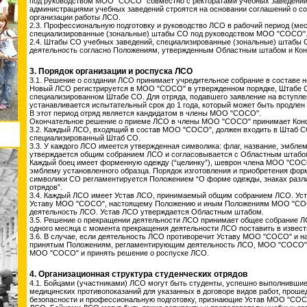
под руководством МОО "СОСО" совместно с ректоратами учебных заведен
администрациями учебных заведений строятся на основании соглашений о с
организации работы ЛСО.
2.3. Профессиональную подготовку и руководство ЛСО в рабочий период (м
специализированные (зональные) штабы СО под руководством МОО "СОСО"
2.4. Штабы СО учебных заведений, специализированные (зональные) штабы
деятельность согласно Положениям, утвержденным Областным штабом и К
3. Порядок организации и роспуска ЛСО
3.1. Решение о создании ЛСО принимает учредительное собрание в составе н
Новый ЛСО регистрируется в МОО "СОСО" в утвержденном порядке, Штабе С
специализированном Штабе СО. Для отряда, подавшего заявление на вступл
устанавливается испытательный срок до 1 года, который может быть продле
В этот период отряд является кандидатом в члены МОО "СОСО".
Окончательное решение о приеме ЛСО в члены МОО "СОСО" принимает Ко
3.2. Каждый ЛСО, входящий в состав МОО "СОСО", должен входить в Штаб С
специализированный Штаб СО.
3.3. У каждого ЛСО имеется утвержденная символика: флаг, название, эмбле
утверждается общим собранием ЛСО и согласовывается с Областным штабо
Каждый боец имеет форменную одежду (“целинку”), шеврон члена МОО "СОСО
эмблему установленного образца. Порядок изготовления и приобретения форм
символики СО регламентируется Положением “О форме одежды, знаках разли
отрядов”.
3.4. Каждый ЛСО имеет Устав ЛСО, принимаемый общим собранием ЛСО. Уст
Уставу МОО "СОСО", настоящему Положению и иным Положениям МОО "СО
деятельность ЛСО. Устав ЛСО утверждается Областным штабом.
3.5. Решение о прекращении деятельности ЛСО принимает общее собрание Л
одного месяца с момента прекращения деятельности ЛСО поставить в извес
3.6. В случае, если деятельность ЛСО противоречит Уставу МОО "СОСО" и 
принятым Положениям, регламентирующим деятельность ЛСО, МОО "СОСО" 
МОО "СОСО" и принять решение о роспуске ЛСО.
4. Организационная структура студенческих отрядов
4.1. Бойцами (участниками) ЛСО могут быть студенты, успешно выполнивши
медицинских противопоказаний для указанных в договоре видов работ, прош
безопасности и профессиональную подготовку, признающие Устав МОО "СОС