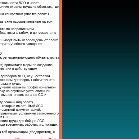
ятельности ЛСО и несет
ояние охраны труда на объектах, где
 на конкретном участке работы
 детские оздоровительные лагеря,
ости по направлениям.
бластным штабом, и допускаются к
СО могут быть освобождены от своих
рата учебного заведения.
О
а, регламентирующего обязательства
ия) принимают меры по созданию
ветствии с действующим
 договоров ЛСО, осуществляют
лнением договорных обязательств.
ража и суды.
обучение навыкам професиональной
ку на обучение установленной
тв вышестоящих органов СО и
деленный вид работ).
ь которые имеет Штаб ЛСО.
о-сметной документацией,
правилами, условиями заключенного
ов СО.
ловия труда для бойцов ЛСО
руда временных рабочих и служащих,
той организации (предприятия), с