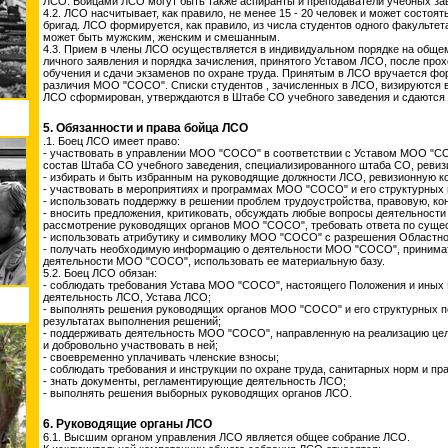
ЛСО. Бойцами ЛСО могут быть также аспиранты и преподаватели учебных за
4.2. ЛСО насчитывает, как правило, не менее 15 - 20 человек и может состоя
бригад. ЛСО формируется, как правило, из числа студентов одного факультет
может быть мужским, женским и смешанным.
4.3. Прием в члены ЛСО осуществляется в индивидуальном порядке на обще
личного заявления и порядка зачисления, принятого Уставом ЛСО, после пр
обучения и сдачи экзаменов по охране труда. Принятым в ЛСО вручается фо
различия МОО "СОСО". Списки студентов , зачисленных в ЛСО, визируются в
ЛСО сформирован, утверждаются в Штабе СО учебного заведения и сдаются 
5. Обязанности и права бойца ЛСО
.1. Боец ЛСО имеет право:
- участвовать в управлении МОО "СОСО" в соответствии с Уставом МОО "СО
состав Штаба СО учебного заведения, специализированного штаба СО, рев
- избирать и быть избранным на руководящие должности ЛСО, ревизионную 
- участвовать в мероприятиях и программах МОО "СОСО" и его структурных 
- использовать поддержку в решении проблем трудоустройства, правовую, к
- вносить предложения, критиковать, обсуждать любые вопросы деятельност
рассмотрение руководящих органов МОО "СОСО", требовать ответа по сущес
- использовать атрибутику и символику МОО "СОСО" с разрешения Областно
- получать необходимую информацию о деятельности МОО "СОСО", принимат
деятельности МОО "СОСО", использовать ее материальную базу.
5.2. Боец ЛСО обязан:
- соблюдать требования Устава МОО "СОСО", настоящего Положения и иных
деятельность ЛСО, Устава ЛСО;
- выполнять решения руководящих органов МОО "СОСО" и его структурных п
результатах выполнения решений;
- поддерживать деятельность МОО "СОСО", направленную на реализацию цел
и добровольно участвовать в ней;
- своевременно уплачивать членские взносы;
- соблюдать требования и инструкции по охране труда, санитарных норм и пр
- знать документы, регламентирующие деятельность ЛСО;
- выполнять решения выборных руководящих органов ЛСО.
6. Руководящие органы ЛСО
6.1. Высшим органом управления ЛСО является общее собрание ЛСО.