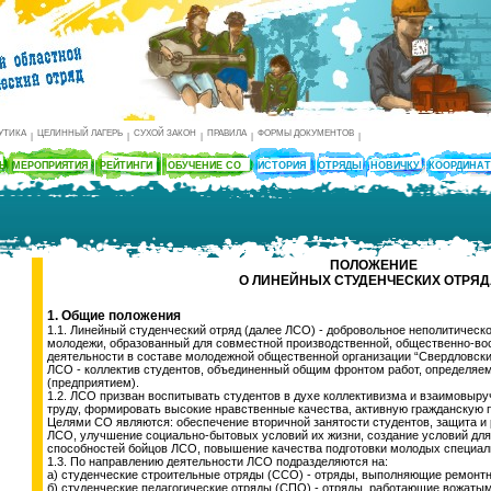
БУТИКА
ЦЕЛИННЫЙ ЛАГЕРЬ
СУХОЙ ЗАКОН
ПРАВИЛА
ФОРМЫ ДОКУМЕНТОВ
|
|
|
|
|
ТЫ
МЕРОПРИЯТИЯ
РЕЙТИНГИ
ОБУЧЕНИЕ СО
ИСТОРИЯ
ОТРЯДЫ
НОВИЧКУ
КООРДИНА
ПОЛОЖЕНИЕ
О ЛИНЕЙНЫХ СТУДЕНЧЕСКИХ ОТРЯ
1. Общие положения
1.1. Линейный студенческий отряд (далее ЛСО) - добровольное неполитическ
молодежи, образованный для совместной производственной, общественно-вос
деятельности в составе молодежной общественной организации “Свердловски
ЛСО - коллектив студентов, объединенный общим фронтом работ, определяем
(предприятием).
1.2. ЛСО призван воспитывать студентов в духе коллективизма и взаимовыру
труду, формировать высокие нравственные качества, активную гражданскую 
Целями СО являются: обеспечение вторичной занятости студентов, защита и 
ЛСО, улучшение социально-бытовых условий их жизни, создание условий для 
способностей бойцов ЛСО, повышение качества подготовки молодых специал
1.3. По направлению деятельности ЛСО подразделяются на:
а) студенческие строительные отряды (ССО) - отряды, выполняющие ремонтн
б) студенческие педагогические отряды (СПО) - отряды, работающие вожаты