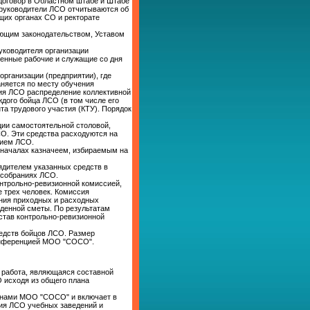
 договор в Областном штабе и Штабе
 руководители ЛСО отчитываются об
щих органах СО и ректорате
ующим законодательством, Уставом
руководителя организации
менные рабочие и служащие со дня
организации (предприятии), где
аняется по месту обучения
ия ЛСО распределение коллективной
дого бойца ЛСО (в том числе его
а трудового участия (КТУ). Порядок
ции самостоятельной столовой,
О. Эти средства расходуются на
нием ЛСО.
 началах казначеем, избираемым на
ядителем указанных средств в
 собраниях ЛСО.
онтрольно-ревизионной комиссией,
 трех человек. Комиссия
ния приходных и расходных
денной сметы. По результатам
став контрольно-ревизионной
редств бойцов ЛСО. Размер
Конференцией МОО "СОСО".
я работа, являющаяся составной
 исходя из общего плана
анами МОО "СОСО" и включает в
тия ЛСО учебных заведений и