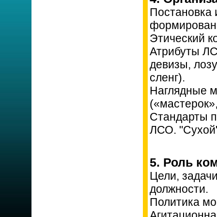
Постановка 
формировани
Этический к
Атрибуты ЛСО
девизы, лоз
сленг).
Наглядные м
(«мастерок»,
Стандарты п
ЛСО. "Сухой"
5. Роль ко
Цели, задач
должности.
Политика мо
Агитационна