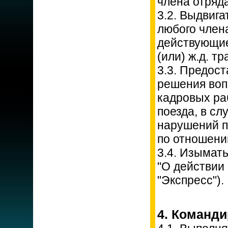
члена отряда
3.2. Выдвиг
любого член
действующие
(или) ж.д. т
3.3. Предос
решения воп
кадровых ра
поезда, в с
нарушений п
по отношению
3.4. Изымат
"О действии
"Экспресс").
4. Команди