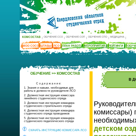
КОМСОСТАВ
ОБУЧЕНИЕ ССО
ОБУЧЕНИЕ СОП
ОБУЧЕНИЕ СПО
МЕДИЦИНА
|
|
|
|
|
МОО СОСО
ШТАБЫ
ЛСО
ПЛАН РАБОТЫ
МЕРОПРИЯТИЯ
РЕЙТИНГИ
ОБУЧ
ОБУЧЕНИЕ >> КОМСОСТАВ
В Д
С о д е р ж а н и е:
1. Знания и навыки, необходимые для
работы в должности руководителя ЛСО
2. Должностная инструкция комиссара
линейного студенческого отряда
Руководител
3. Должностная инструкция командира
студенческого строительного отряда
комиссары) 
4. Должностная инструкция командира
студенческого отряда проводников
необходимых
5. Должностная инструкция командира
студенческого педагогического отряда
детском оз
СКАЧАТЬ ИНСТРУКЦИЮ КОМИССАРА ЛСО