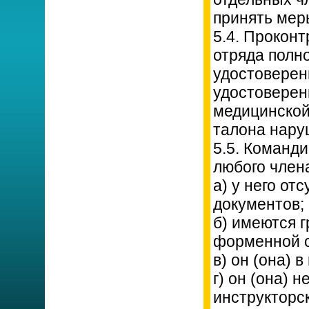
принять мер
5.4. Прокон
отряда полн
удостоверен
удостоверен
медицинской
талона нару
5.5. Команди
любого члена
а) у него от
документов;
б) имеются 
форменной 
в) он (она) 
г) он (она) 
инструкторс