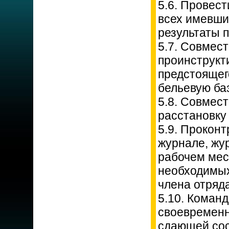
5.6. Провес
всех имевши
результаты 
5.7. Совмес
проинструкт
предстоящег
бельевую баз
5.8. Совмес
расстановку 
5.9. Прокон
журнале, жу
рабочем мес
необходимых
члена отряда
5.10. Коман
своевременн
сдающей сос