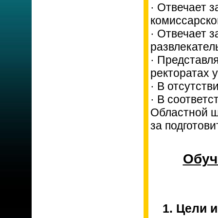
· Отвечает 
комиссарско
· Отвечает з
развлекател
· Представл
ректоратах у
· В отсутств
· В соответ
Областной ш
за подготови
Обуч
1. Цели 