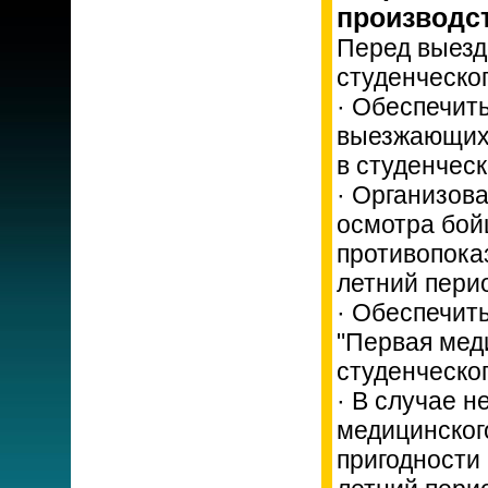
производст
Перед выезд
студенческог
· Обеспечить
выезжающих 
в студенческ
· Организов
осмотра бой
противопоказ
летний перио
· Обеспечит
"Первая мед
студенческо
· В случае 
медицинског
пригодности