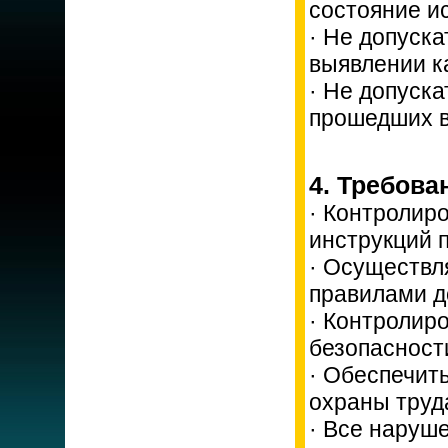
состояние и
· Не допуска
выявлении к
· Не допуска
прошедших в
4. Требова
· Контролир
инструкций п
· Осуществля
правилами д
· Контролир
безопасност
· Обеспечит
охраны труд
· Все наруше