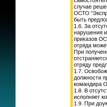
самостоятел
случае реше
ОСТО "Экспр
быть предло
1.6. За отсу
нарушения и
приказов ОС
отряда може
При получен
отстраняетс
отряду предл
1.7. Освобо
должности п
командира О
1.8. В отсут
исполняет к
1.9. При до