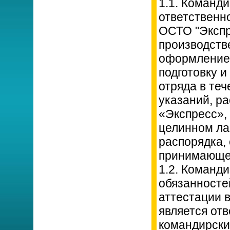
1.1. Команд
ответственн
ОСТО "Экспр
производств
оформление 
подготовку 
отряда в теч
указаний, р
«Экспресс»,
целинном ла
распорядка,
принимающей
1.2. Команд
обязанносте
аттестации 
является от
командирски