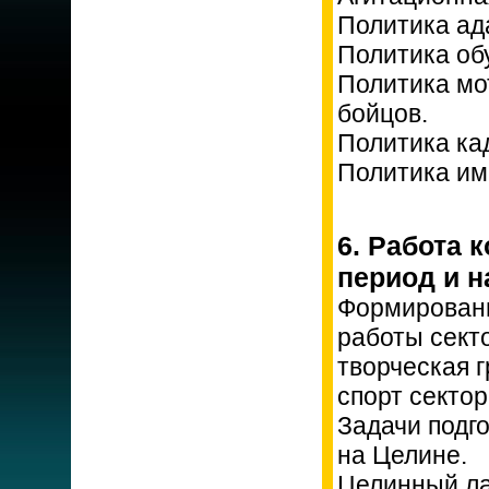
Политика ад
Политика об
Политика мо
бойцов.
Политика ка
Политика им
6. Работа 
период и н
Формировани
работы секто
творческая г
спорт сектор
Задачи подг
на Целине.
Целинный ла