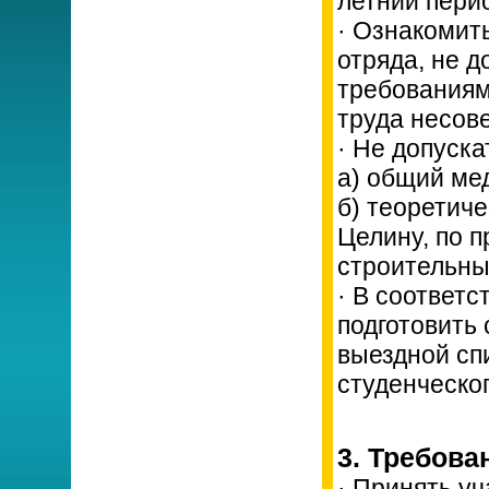
летний пери
· Ознакомит
отряда, не д
требованиям
труда несов
· Не допуска
а) общий ме
б) теоретич
Целину, по 
строительны
· В соответ
подготовить 
выездной сп
студенческог
3. Требова
· Принять у