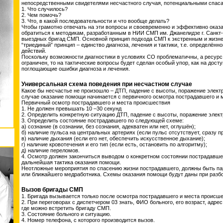
непосредственными свидетелями несчастного случая, потенциальными спаса
1. Что случилось?
2. Чем помочь?
3. Что, в какой последовательности и что вообще делать?
Чтобы грамотно отвечать на эти вопросы и своевременно и эффективно оказ
обратиться к методикам, разработанным в НИИ СМП им. Джанелидзе г. Санкт-
выездных бригад СМП. Основной принцип подхода СМП к экстренным и жизне
“триединый” принцип – единство диагноза, лечения и тактики, т.е. определён
действий.
Поскольку возможности диагностики в условиях СО проблематичны, а ресур
ограничен, то на тактические вопросы будет сделан особый упор, как на дост
поглощающие ошибки диагноза и лечения.
Универсальная схема поведения при несчастном случае
Какое бы несчастье не произошло – ДТП, падение с высоты, поражение элект
случае оказание помощи начинается с первичного осмотра пострадавшего и 
Первичный осмотр пострадавшего и места происшествия
1. Не должен превышать 10 –30 секунд
2. Определить конкретную ситуацию ДТП, падение с высоты, поражение электр
3. Определить состояние пострадавшего по следующей схеме:
а) сознание (в сознании, без сознания, адекватен или нет, оглушён);
б) наличие пульса на центральных артериях (если пульс отсутствует, сразу п
в) наличие дыхания (если его нет, обеспечить искусственное дыхание);
г) наличие кровотечения и его тип (если есть, остановить по алгоритму);
д) наличие переломов.
4. Осмотр должен закончиться выводом о конкретном состоянии пострадавшег
дальнейшая тактика оказания помощи.
Неотложные мероприятия по спасению жизни пострадавшего, должны быть п
или ближайшего медработника. Схемы оказания помощи будут даны при разбо
Вызов бригады СМП
1. Бригада вызывается только после осмотра пострадавшего и места происше
2. При переговорах с диспетчером 03 знать, ФИО больного, его возраст, адре
где можно встретить бригаду СМП.
3. Состояние больного и ситуацию.
4. Номер телефона, с которого производится вызов.