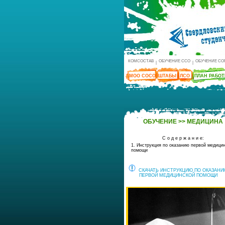
КОМСОСТАВ
ОБУЧЕНИЕ ССО
ОБУЧЕНИЕ СО
|
|
МОО СОСО
ШТАБЫ
ЛСО
ПЛАН РАБО
ОБУЧЕНИЕ >> МЕДИЦИНА
С о д е р ж а н и е:
1. Инструкция по оказанию первой медици
помощи
СКАЧАТЬ ИНСТРУКЦИЮ ПО ОКАЗАНИ
ПЕРВОЙ МЕДИЦИНСКОЙ ПОМОЩИ