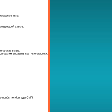
нородные тела.
 следующей схеме:
ин сустав выше.
ся самим вправить костные отломки.
до прибытия бригады СМП.