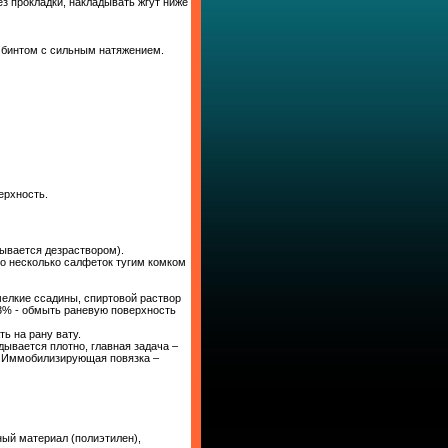
ез прокладки, накладывать жгут ниже
и бинтом с сильным натяжением.
ерхность.
мывается дезраствором).
но несколько салфеток тугим комком
мелкие ссадины, спиртовой раствор
 3% - обмыть раневую поверхность
ь на рану вату.
дывается плотно, главная задача –
я. Иммобилизирующая повязка –
ный материал (полиэтилен),