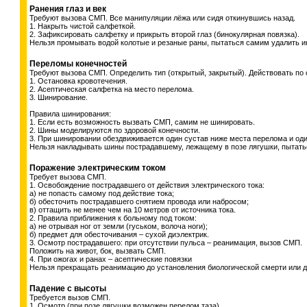
Ранения глаз и век
Требуют вызова СМП. Все манипуляции лёжа или сидя откинувшись назад.
1. Накрыть чистой салфеткой.
2. Зафиксировать салфетку и прикрыть второй глаз (бинокулярная повязка).
Нельзя промывать водой колотые и резаные раны, пытаться самим удалить и
Переломы конечностей
Требуют вызова СМП. Определить тип (открытый, закрытый). Действовать по
1. Остановка кровотечения.
2. Асептическая салфетка на место перелома.
3. Шинирование.
Правила шинирования:
1. Если есть возможность вызвать СМП, самим не шинировать.
2. Шины моделируются по здоровой конечности.
3. При шинировании обездвиживается один сустав ниже места перелома и од
Нельзя накладывать шины пострадавшему, лежащему в позе лягушки, пытать
Поражение электрическим током
Требует вызова СМП.
1. Освобождение пострадавшего от действия электрического тока:
а) не попасть самому под действие тока;
б) обесточить пострадавшего снятием провода или набросом;
в) оттащить не менее чем на 10 метров от источника тока.
2. Правила приближения к больному под током:
а) не отрывая ног от земли (гуськом, волоча ноги);
б) предмет для обесточивания – сухой диэлектрик.
3. Осмотр пострадавшего: при отсутствии пульса – реанимация, вызов СМП.
Положить на живот, бок, вызвать СМП.
4. При ожогах и ранах – асептические повязки
Нельзя прекращать реанимацию до установления биологической смерти или 
Падение с высоты
Требуется вызов СМП.
1. Осмотр (при позе лягушки возможен перелом таза).