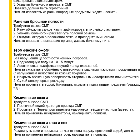
фиксировать лейкопластырем.
3. Усадить больного и передать СМП.
Повязка должна быть герметична!
Нельзя извлекать из раны инородные предметы, ходить, лежать.
Ранения брюшной полости
Требуется вызов СМП.
1. Рану обложить салфетками, зафиксировать их лейкопластырем.
2. Уложить больного и расстегнуть поясной ремень.
3. Ожидать скорую в положении лёжа, с приподнятыми ногами.
Нельзя вправлять выпавшие органы, давать больному пить.
Термические ожоги
Требуется вызов СМП.
Без нарушения целостности кожных покровов.
1. Под холодную воду на 10-15 минут.
2. Асептическая салфетка и сухой холод сквозь неё.
Нельзя смазывать обожённую поверхность маслами и жирами, прокалывать п
С нарушением целостности кожных покровов.
1. Накрыть обожённую поверхность стерильными салфетками или чистой тка
2. Сухой холод через прокладку.
Нельзя промывать водой, бинтовать, отделять приставшие предметы (одежду, 
т.д.)
Химические ожоги
Требуют вызова СМП.
1. Проточной водой долго, до приезда СМП.
2. Промывать Перед промыванием удаляются твёрдые частицы (известь).
Нельзя применять нейтрализаторы, накладывать повязки.
Химические ожоги глаз и век
Требуют вызова СМП.
Раздвинуть веки и промывать глаз от носа наружу проточной водой, долго.
Нельзя применять нейтрализаторы, накладывать повязки.