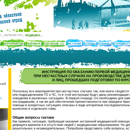
П
ОБУЧЕНИЕ СПО
МЕДИЦИНА
|
|
|
ТЫ
МЕРОПРИЯТИЯ
РЕЙТИНГИ
ОБУЧЕНИЕ СО
ИСТОРИЯ
ОТРЯДЫ
НОВИЧКУ
КООРДИНА
ИНСТРУКЦИЯ ПО ОКАЗАНИЮ ПЕРВОЙ МЕДИЦИН
ПРИ НЕСЧАСТНЫХ СЛУЧАЯХ НА ПРОИЗВОДСТВЕ ДЛЯ
И ЛИЦ, ПРОШЕДШИХ ПОДГОТОВКУ ПО КУРСУ
нской
Поскольку все мероприятия при несчастных случаях так, или иначе сводятся
или подразделением ГО и ЧС, то в этой инструкции будут даны рекомендации
поведения в различных ситуациях. В первую очередь это необходимо для н
Ю
пострадавшим, а так же для обеспечения преемственности при передаче бри
помощи в конкретных ситуациях описаны в виде алгоритмов последовательны
вынесены в отдельную главу.
Общие вопросы тактики
Как правило, ситуация, требующая оказания экстренной медицинской помощи 
дефицита времени и в отсутствие людей с медицинским образованием. Но де
решительных и незамедлительных. Попробуем представить себе вопросы, вс