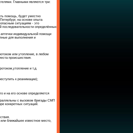
телями. Главными являются три:
ать помощь, будет уместно
Петербург, на основе опыта
опасным ситуациям - это
ной последовательности определённых
с аптечки индивидуальной помощи
упные для выполнения и
ротоком или утопление, в любом
места происшествия.
отоком,утопление и т.д.
реступить к реанимации);
о и на его основе определяется
араллельны с вызовом бригады СМП
ре конкретных ситуаций.
ствия.
с или ближайшее известное место,