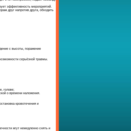
ирует эффективность мероприятий.
орам друг напротив друга, обходить
дение с высоты, поражение
возможности серьёзной травмы.
, голове;
иской о времени наложения.
остановка кровотечения и
нечности жгут немедленно снять и