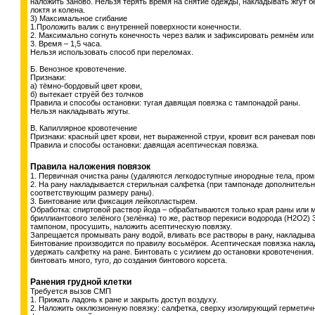
наложить заново. Нельзя терять время на снятие одежды, накладывать жгут б
локтя и колена.
3) Максимальное сгибание
1.Проложить валик с внутренней поверхности конечности.
2. Максимально согнуть конечность через валик и зафиксировать ремнём ил
3. Время – 1,5 часа.
Нельзя использовать способ при переломах.
Б. Венозное кровотечение.
Признаки:
а) тёмно-бордовый цвет крови,
б) вытекает струёй без толчков
Правила и способы остановки: тугая давящая повязка с тампонадой раны.
Нельзя накладывать жгуты.
В. Капиллярное кровотечение
Признаки: красный цвет крови, нет выраженной струи, кровит вся раневая пов
Правила и способы остановки: давящая асептическая повязка.
Правила наложения повязок
1. Первичная очистка раны (удаляются легкодоступные инородные тела, про
2. На рану накладывается стерильная салфетка (при тампонаде дополнитель
соответствующим размеру раны).
3. Бинтование или фиксация лейкопластырем.
Обработка: спиртовой раствор йода – обрабатываются только края раны или 
бриллиантового зелёного (зелёнка) то же, раствор перекиси водорода (Н2О2)
тампоном, просушить, наложить асептическую повязку.
Запрещается промывать рану водой, вливать все растворы в рану, накладыват
Бинтование производится по правилу восьмёрок. Асептическая повязка накла
удержать салфетку на ране. Бинтовать с усилием до остановки кровотечени
бинтовать много, туго, до создания бинтового корсета.
Ранения грудной клетки
Требуется вызов СМП
1. Прижать ладонь к ране и закрыть доступ воздуху.
2. Наложить окклюзионную повязку: салфетка, сверху изолирующий герметич