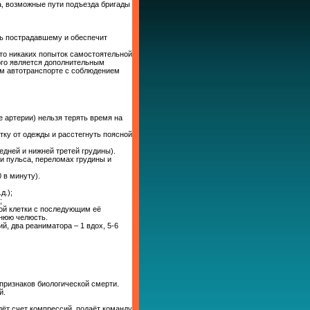
а, возможные пути подъезда бригады
ь пострадавшему и обеспечит
то никаких попыток самостоятельной
ного является дополнительным
м автотранспорте с соблюдением
е артерии) нельзя терять время на
тку от одежды и расстегнуть поясной
едней и нижней третей грудины).
ии пульса, переломах грудины и
 в минуту).
д.);
;
ой клетки с последующим её
жнюю челюсть.
й, два реаниматора – 1 вдох, 5-6
признаков биологической смерти.
й.
дёт счет компрессий, подаёт команду