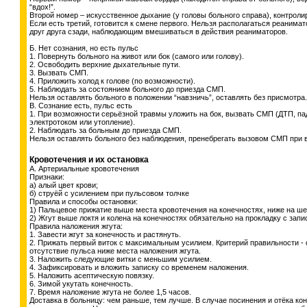
“вдох!”.
Второй номер – искусственное дыхание (у головы больного справа), контрол
Если есть третий, готовится к смене первого. Нельзя располагаться реанимат
друг друга сзади, наблюдающим вмешиваться в действия реаниматоров.
Б. Нет сознания, но есть пульс
1. Повернуть больного на живот или бок (самого или голову).
2. Освободить верхние дыхательные пути.
3. Вызвать СМП.
4. Приложить холод к голове (по возможности).
5. Наблюдать за состоянием больного до приезда СМП.
Нельзя оставлять больного в положении “навзничь”, оставлять без присмотра.
В. Сознание есть, пульс есть
1. При возможности серьёзной травмы уложить на бок, вызвать СМП (ДТП, па
электротоком или утопление).
2. Наблюдать за больным до приезда СМП.
Нельзя оставлять больного без наблюдения, пренебрегать вызовом СМП при 
Кровотечения и их остановка
А. Артериальные кровотечения
Признаки:
а) алый цвет крови;
б) струёй с усилением при пульсовом толчке
Правила и способы остановки:
1) Пальцевое прижатие выше места кровотечения на конечностях, ниже на шее
2) Жгут выше локтя и колена на конечностях обязательно на прокладку с зап
Правила наложения жгута:
1. Завести жгут за конечность и растянуть.
2. Прижать первый виток с максимальным усилием. Критерий правильности - 
отсутствие пульса ниже места наложения жгута.
3. Наложить следующие витки с меньшим усилием.
4. Зафиксировать и вложить записку со временем наложения.
5. Наложить асептическую повязку.
6. Зимой укутать конечность.
7. Время наложение жгута не более 1,5 часов.
Доставка в больницу: чем раньше, тем лучше. В случае посинения и отёка ко