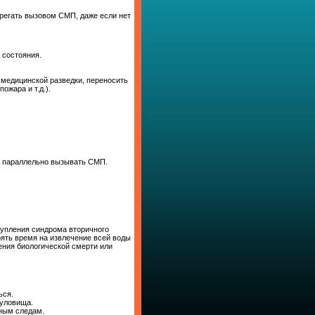
брегать вызовом СМП, даже если нет
 состояния.
медицинской разведки, переносить
ожара и т.д.).
й, параллельно вызывать СМП.
тупления синдрома вторичного
рять время на извлечение всей воды
ения биологической смерти или
ься.
туловища.
нным следам.