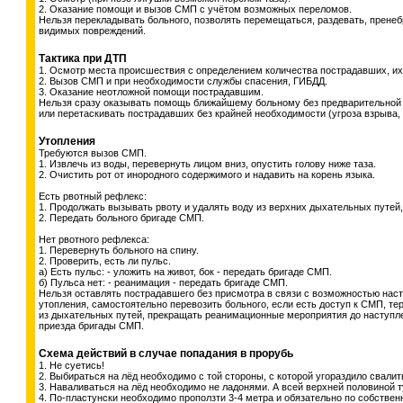
2. Оказание помощи и вызов СМП с учётом возможных переломов.
Нельзя перекладывать больного, позволять перемещаться, раздевать, прене
видимых повреждений.
Тактика при ДТП
1. Осмотр места происшествия с определением количества пострадавших, их
2. Вызов СМП и при необходимости службы спасения, ГИБДД.
3. Оказание неотложной помощи пострадавшим.
Нельзя сразу оказывать помощь ближайшему больному без предварительной 
или перетаскивать пострадавших без крайней необходимости (угроза взрыва, п
Утопления
Требуются вызов СМП.
1. Извлечь из воды, перевернуть лицом вниз, опустить голову ниже таза.
2. Очистить рот от инородного содержимого и надавить на корень языка.
Есть рвотный рефлекс:
1. Продолжать вызывать рвоту и удалять воду из верхних дыхательных путе
2. Передать больного бригаде СМП.
Нет рвотного рефлекса:
1. Перевернуть больного на спину.
2. Проверить, есть ли пульс.
а) Есть пульс: - уложить на живот, бок - передать бригаде СМП.
б) Пульса нет: - реанимация - передать бригаде СМП.
Нельзя оставлять пострадавшего без присмотра в связи с возможностью нас
утопления, самостоятельно перевозить больного, если есть доступ к СМП, те
из дыхательных путей, прекращать реанимационные мероприятия до наступл
приезда бригады СМП.
Схема действий в случае попадания в прорубь
1. Не суетись!
2. Выбираться на лёд необходимо с той стороны, с которой угораздило свалит
3. Наваливаться на лёд необходимо не ладонями. А всей верхней половиной 
4. По-пластунски необходимо проползти 3-4 метра и обязательно по собстве