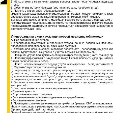
5. Чётко ответить на дополнительные вопросы диспетчера (№ этажа, подъезд
и т.д.).
6. Обеспечить встречу бригады (доступ в подъезд, на объект и т.д.).
7. Помочь с инвентарём, оборудованием и т.д.
Именно такая параллельная схема оказания помощи поможет сохранить жизн
своевременное оказание квалифицированной медицинской помощи.
В любых ситуациях, если есть малейшая возможность вызвать бригаду СМП, 
госпитализации предпринимать не стоит, т.к. транспортировка тяжёлого боль
повреждающим фактором и должна проводиться специалистами на санитарно
соответствующих норм.
Универсальная схема оказания первой медицинской помощи
А. Нет сознания и нет пульса
1. Убедиться в отсутствии центрального пульса (сонные, бедренные, плечевы
определение при определении признаков дыхания.
2. Уложить больного на спину на ровную поверхность, освободить грудную кле
ремень (действовать аккуратно с учётом возможных переломов).
3. Прикрыть двумя пальцами мечевидный отросток грудины (найти границу ср
4. Нанести удар кулаком в найденную точку. Нельзя наносить удар при налич
рядом расположенных рёбер.
5. Начать непрямой массаж сердца (глубина компрессии 3-5 см, частота 60-70
6. Сделать “вдох” искусственного дыхания:
а) запрокинуть голову, очистить рот от инородных тел (слизь, остатки пищи и т.
б) зажать нос, отвести рукой подбородок, сделать выдох пострадавшему в рот
в) правильно выполненный “вдох”, сопровождается видимым подъёмом грудн
«спаданием», если этого не происходит, повторно очистить рот и вывести ни
7. Выполнять комплекс реанимации один реаниматор - два вдоха 15 компресси
компрессий.
8. Контролировать эффективность реанимации
- Сужение зрачков
- Порозовение кожных покровов
- Восстановление спонтанного дыхания и сердцебиения
- Восстановление сознания
9. Проводить комплекс реанимации до прибытия бригады СМП или появления 
Нельзя прекращать реанимацию при эффективности проводимых мероприяти
Организация действий партнёров
Первый номер – непрямой массаж сердца (находится справа от больного), ве