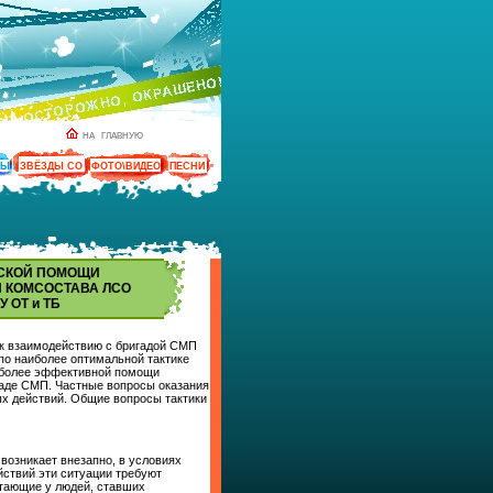
НА ГЛАВНУЮ
ТЫ
ЗВЁЗДЫ СО
ФОТО\ВИДЕО
ПЕСНИ
СКОЙ ПОМОЩИ
 КОМСОСТАВА ЛСО
 ОТ и ТБ
 к взаимодействию с бригадой СМП
 по наиболее оптимальной тактике
аиболее эффективной помощи
гаде СМП. Частные вопросы оказания
х действий. Общие вопросы тактики
возникает внезапно, в условиях
йствий эти ситуации требуют
тающие у людей, ставших