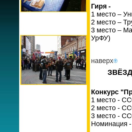
Гиря -
1 место – У
2 место – Т
3 место – М
УрФУ)
наверх
ЗВЁЗД
Конкурс "Пр
1 место - СС
2 место - С
3 место - С
Номинация -