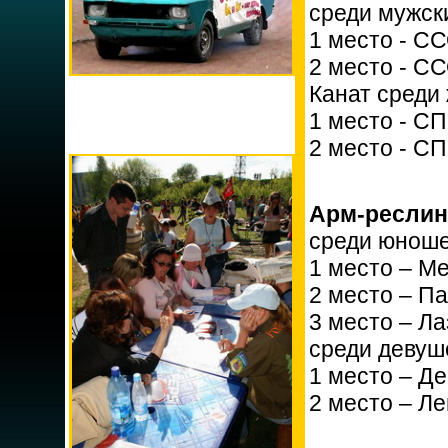
среди мужск
1 место - С
2 место - С
Канат среди 
1 место - С
2 место - С
Арм-реслинг
среди юноше
1 место – М
2 место – П
3 место – Л
среди девуш
1 место – Де
2 место – Ле