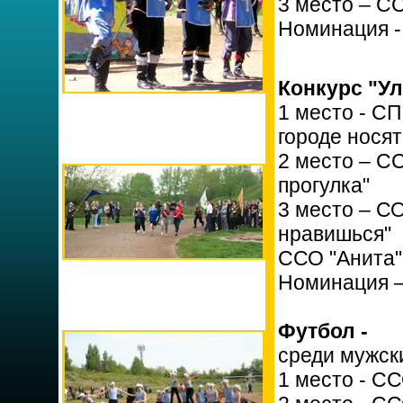
3 место – С
Номинация -
Конкурс "У
1 место - С
городе носят
2 место – С
прогулка"
3 место – С
нравишься"
ССО "Анита"
Номинация –
Футбол -
среди мужск
1 место - СС