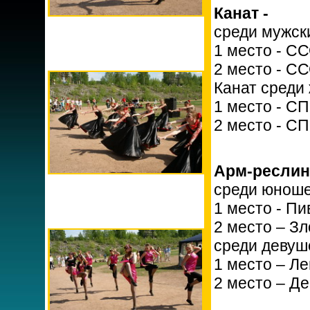
Канат -
среди мужск
1 место - С
2 место - С
Канат среди 
1 место - С
2 место - С
Арм-реслинг
среди юноше
1 место - П
2 место – З
среди девуш
1 место – Л
2 место – Де