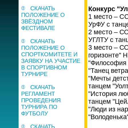
СКАЧАТЬ
Конкурс "У
ПОЛОЖЕНИЕ О
1 место – С
ЗВЁЗДНОМ
УрФУ с танц
ФЕСТИВАЛЕ
2 место – С
УГЛТУ с тан
СКАЧАТЬ
3 место – С
ПОЛОЖЕНИЕ О
СПОРТКОМИТЕТЕ И
горизонте" 
ЗАЯВКУ НА УЧАСТИЕ
"Философия 
В СПОРТИВНОМ
"Танец ветра
ТУРНИРЕ
"Мечты детс
танцем "Уол
СКАЧАТЬ
"История лю
РЕГЛАМЕНТ
ПРОВЕДЕНИЯ
танцем "Цей
ТУРНИРА ПО
"Люди из на
ФУТБОЛУ
"Володенька
СКАЧАТЬ