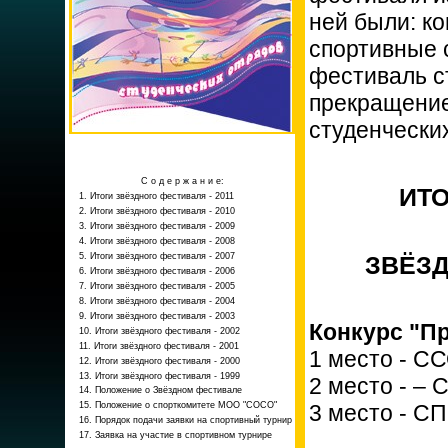
ней были: ко
спортивные 
фестиваль ст
прекращени
студенческих
С о д е р ж а н и е:
ИТ
1. Итоги звёздного фестиваля - 2011
2. Итоги звёздного фестиваля - 2010
3. Итоги звёздного фестиваля - 2009
4. Итоги звёздного фестиваля - 2008
5. Итоги звёздного фестиваля - 2007
ЗВЁЗД
6. Итоги звёздного фестиваля - 2006
7. Итоги звёздного фестиваля - 2005
8. Итоги звёздного фестиваля - 2004
9. Итоги звёздного фестиваля - 2003
Конкурс "Пр
10. Итоги звёздного фестиваля - 2002
11. Итоги звёздного фестиваля - 2001
1 место - СС
12. Итоги звёздного фестиваля - 2000
13. Итоги звёздного фестиваля - 1999
2 место - –
14. Положение о Звёздном фестивале
15. Положение о спорткомитете МОО "СОСО"
3 место - С
16. Порядок подачи заявки на спортивный турнир
17. Заявка на участие в спортивном турнире