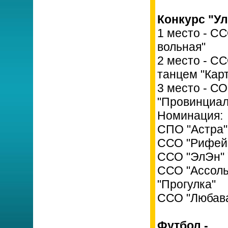
Конкурс "У
1 место - С
вольная"
2 место - С
танцем "Карт
3 место - С
"Провинциал
Номинация:
СПО "Астра"
ССО "Рифей"
ССО "ЭлЭн" 
ССО "Ассоль
"Прогулка"
ССО "Любава
Футбол -