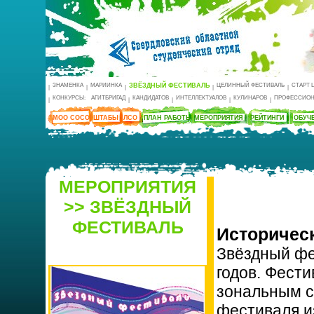
ЗНАМЕНКА
МАРИИНКА
ЗВЁЗДНЫЙ ФЕСТИВАЛЬ
ЦЕЛИННЫЙ ФЕСТИВАЛЬ
СТАРТ 
|
|
|
|
|
КОНКУРСЫ:
АГИТБРИГАД
КАНДИДАТОВ
ИНТЕЛЛЕКТУАЛОВ
КУЛИНАРОВ
ПРОФЕССИОН
|
|
|
|
|
МОО СОСО
ШТАБЫ
ЛСО
ПЛАН РАБОТЫ
МЕРОПРИЯТИЯ
РЕЙТИНГИ
ОБУЧ
МЕРОПРИЯТИЯ
>> ЗВЁЗДНЫЙ
ФЕСТИВАЛЬ
Историческ
Звёздный фе
годов. Фести
зональным с
фестиваля и