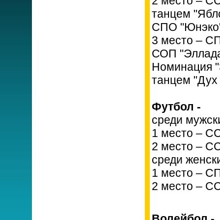
2 место – С
танцем "Ябло
СПО "Юнэко"
3 место – С
СОП "Эллада
Номинация "
танцем "Дух
Футбол -
среди мужск
1 место – С
2 место – С
среди женск
1 место – С
2 место – С
Волейбол -