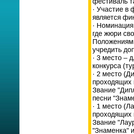
фестиваль т
· Участие в
является фин
· Номинация
где жюри св
Положениями
учредить до
· 3 место – 
конкурса (ту
· 2 место (Д
проходящих в
Звание "Дип
песни "Знам
· 1 место (Л
проходящих в
Звание "Лау
"Знаменка" 