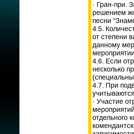
· Гран-при. 
решением жю
песни "Знам
4.5. Количе
от степени в
данному мер
мероприятии
4.6. Если от
несколько п
(специальны
4.7. При под
учитываются
· Участие от
мероприятий
отдельного к
комендантски
зависимости 