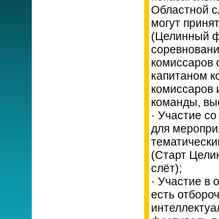
Областной сл
могут приня
(Целинный ф
соревновани
комиссаров 
капитаном к
комиссаров 
команды, вы
· Участие с
для меропри
тематически
(Старт Цели
слёт);
· Участие в 
есть отбороч
интеллектуа