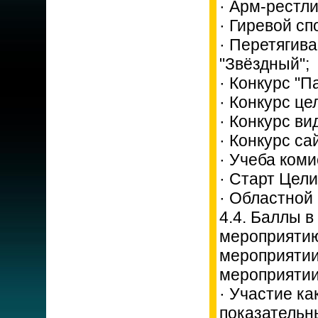
· Арм-рестли
· Гиревой сп
· Перетягив
"Звёздный";
· Конкурс "П
· Конкурс це
· Конкурс ви
· Конкурс са
· Учеба коми
· Старт Цел
· Областной 
4.4. Баллы 
мероприятию
мероприятии
мероприятии
· Участие ка
показательн