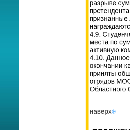
разрыве сум
претендента
признанные 
награждаютс
4.9. Студенч
места по су
активную ком
4.10. Данно
окончании к
приняты общ
отрядов МОО
Областного 
наверх