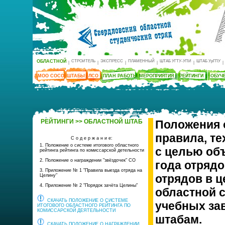
ОБЛАСТНОЙ
СТРОИТЕЛЬ
ЭКСПРЕСС
ПЛАМЕННЫЙ
ШТАБ УГТУ-УПИ
ШТАБ УрГПУ
|
|
|
|
|
|
МОО СОСО
ШТАБЫ
ЛСО
ПЛАН РАБОТЫ
МЕРОПРИЯТИЯ
РЕЙТИНГИ
ОБУЧ
РЕЙТИНГИ >> ОБЛАСТНОЙ ШТАБ
Положения о
правила, т
С о д е р ж а н и е:
1. Положение о системе итогового областного
с целью об
рейтинга рейтинга по комиссарской детельности
2. Положение о награждении "звёздочек" СО
года отрядо
3. Приложение № 1 "Правила выезда отряда на
отрядов в 
Целину"
4. Приложение № 2 "Порядок зачёта Целины"
областной с
СКАЧАТЬ ПОЛОЖЕНИЕ О СИСТЕМЕ
учебных за
ИТОГОВОГО ОБЛАСТНОГО РЕЙТИНГА ПО
КОМИССАРСКОЙ ДЕЯТЕЛЬНОСТИ
штабам.
СКАЧАТЬ ПОЛОЖЕНИЕ О НАГРАЖДЕНИИ