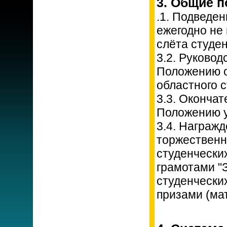
3. Общие п
.1. Подведе
ежегодно не 
слёта студен
3.2. Руковод
Положению о
областного с
3.3. Оконча
Положению 
3.4. Награж
торжественн
студенческих
грамотами "
студенчески
призами (ма