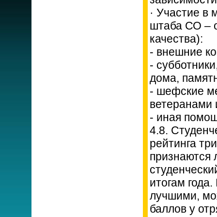
· Участие в
штаба СО – о
качества):
- внешние ко
- субботники
дома, памятн
- шефские ме
ветеранами и 
- иная помо
4.8. Студенч
рейтинга тр
признаются 
студенчески
итогам года.
лучшими, мо
баллов у от