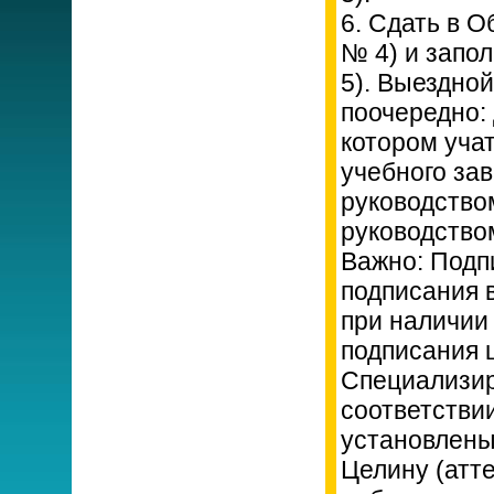
6. Сдать в 
№ 4) и запо
5). Выездно
поочередно:
котором уча
учебного за
руководство
руководств
Важно: Подп
подписания 
при наличии
подписания 
Специализир
соответстви
установлены
Целину (атт