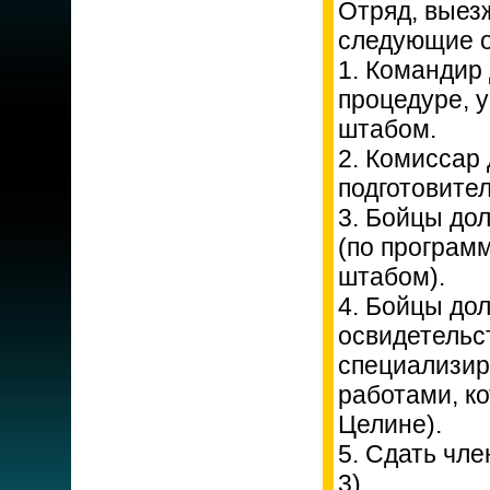
Отряд, выез
следующие о
1. Командир
процедуре, 
штабом.
2. Комиссар 
подготовите
3. Бойцы до
(по програм
штабом).
4. Бойцы до
освидетельс
специализир
работами, к
Целине).
5. Сдать чл
3).