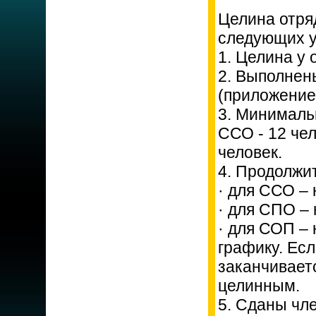
Целина отря
следующих у
1. Целина у 
2. Выполнен
(приложение
3. Минималь
ССО - 12 чел
человек.
4. Продолжи
· для ССО – 
· для СПО – 
· для СОП – 
графику. Есл
заканчиваетс
целинным.
5. Сданы чл