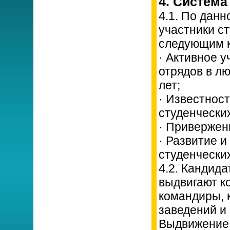
4. Система
4.1. По дан
участники с
следующим 
· Активное у
отрядов в лю
лет;
· Известнос
студенческих
· Привержен
· Развитие 
студенческих
4.2. Кандида
выдвигают к
командиры, 
заведений и
Выдвижение 