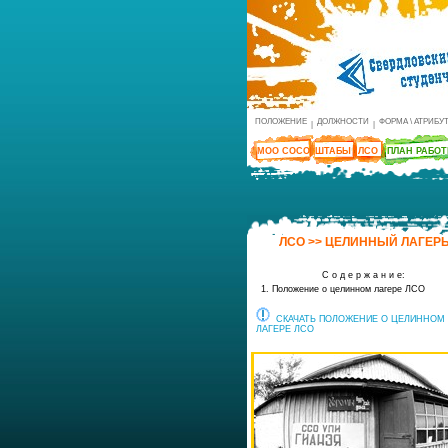
ПОЛОЖЕНИЕ
ДОЛЖНОСТИ
ФОРМА \ АТРИБУ
|
|
МОО СОСО
ШТАБЫ
ЛСО
ПЛАН РАБО
ЛСО >> ЦЕЛИННЫЙ ЛАГЕР
С о д е р ж а н и е:
1. Положение о целинном лагере ЛСО
СКАЧАТЬ ПОЛОЖЕНИЕ О ЦЕЛИННОМ
ЛАГЕРЕ ЛСО