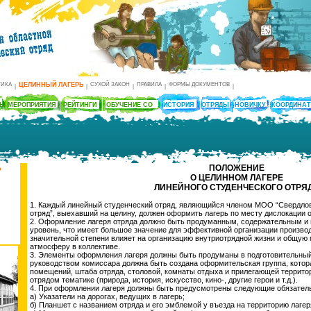
ТИКА
ЦЕЛИННЫЙ ЛАГЕРЬ
СУХОЙ ЗАКОН
ПРАВИЛА
ФОРМЫ ДОКУМЕНТОВ
|
|
|
|
|
ТЫ
МЕРОПРИЯТИЯ
РЕЙТИНГИ
ОБУЧЕНИЕ СО
ИСТОРИЯ
ОТРЯДЫ
НОВИЧКУ
КООРДИНА
Ь
ПОЛОЖЕНИЕ
О ЦЕЛИННОМ ЛАГЕРЕ
ЛИНЕЙНОГО СТУДЕНЧЕСКОГО ОТРЯ
1. Каждый линейный студенческий отряд, являющийся членом МОО “Свердлов
отряд”, выехавший на целину, должен оформить лагерь по месту дислокации о
2. Оформление лагеря отряда должно быть продуманным, содержательным и
уровень, что имеет большое значение для эффективной организации производ
значительной степени влияет на организацию внутриотрядной жизни и общую
атмосферу в коллективе.
3. Элементы оформления лагеря должны быть продуманы в подготовительный 
руководством комиссара должна быть создана оформительская группа, котора
помещений, штаба отряда, столовой, комнаты отдыха и прилегающей террито
отрядом тематике (природа, история, искусство, кино-, другие герои и т.д.).
4. При оформлении лагеря должны быть предусмотрены следующие обязател
а) Указатели на дорогах, ведущих в лагерь;
б) Планшет с названием отряда и его эмблемой у въезда на территорию лагер