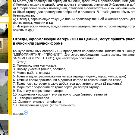
в) Место для проведения отрядной линейки, флагшток с приспособлением для
г) Комната отдыха с атрибутами досуга (телевизор, отрядная библиотека и др.)
д) Оформление жилых помещений, столовой в соответствии с их назначением
е) Штаб отряда для проведения собраний и планерок. В штабе должен быть оф
безопасности.
ж) Стенды, отражающие текущие планы производственной и комиссарской дея
фотостенды, молнии и т.д.
з) Исторический уголок, представленный материалами по истории отряда (от
архивы и др.).
Отряды, оформляющие лагерь ЛСО на Целине, могут принять участ
в очной или заочной форме
Конкурс целинных лагерей ЛСО проводится на основании Положения "О конку
"МЕРОПРИЯТИЯ" - "ПРОЧИЕ"
). Для этого необходимо подать заявку устан
"ФОРМЫ ДОКУМЕНТОВ"
), где необходимо указать:
1. Отряд
2. Фамилию, имя комиссара
3. Форму участия (очная, заочная)
4. Место работы отряда
5. Точный адрес расположения лагеря отряда (индекс, город, улица, дом)
6. Точные сроки проживания в данном лагере (с какого числа по какое)
7. Транспорт, которым можно добраться до лагеря отряда (2 варианта)
8. Маршрут следования от транспорта до лагеря отряда
9. Тематику оформления лагеря
10. Художника - оформителя лагеря отряда (ответственного)
11. Телефон комиссара
12. Дополнительные телефоны
13. Электронный адрес (если такой есть)
наверх