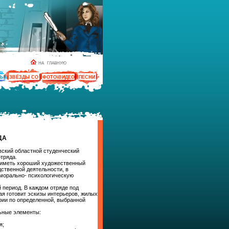
НА ГЛАВНУЮ
ТЫ
ЗВЁЗДЫ СО
ФОТО\ВИДЕО
ПЕСНИ
ДА
ский областной студенческий
тряда.
 иметь хороший художественный
ственной деятельности, в
 морально- психологическую
период. В каждом отряде под
я готовит эскизы интерьеров, жилых
рии по определенной, выбранной
ьные элементы:
я;