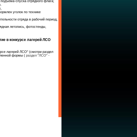
 подъема-спуска отрядного флага;
.
,
ормлен уголок по технике
тельности отряда в рабочий период,
рядная летопись, фотостенды,
ие в конкурсе лагерей ЛСО
рсе лагерей ЛСО" (смотри раздел
овленной формы (
раздел "ЛСО" -