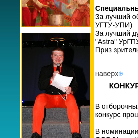
Специальны
За лучший о
УГТУ-УПИ)
За лучший д
"Аstra" УрГП
Приз зрител
наверх
КОНКУР
В отборочных
конкурс прош
В номинации