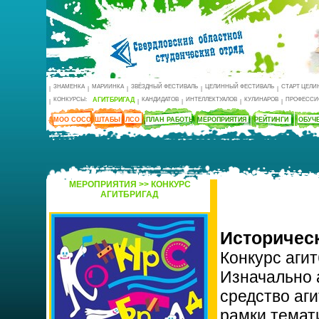
ЗНАМЕНКА
МАРИИНКА
ЗВЁЗДНЫЙ ФЕСТИВАЛЬ
ЦЕЛИННЫЙ ФЕСТИВАЛЬ
СТАРТ ЦЕЛИ
|
|
|
|
|
КОНКУРСЫ:
АГИТБРИГАД
КАНДИДАТОВ
ИНТЕЛЛЕКТУАЛОВ
КУЛИНАРОВ
ПРОФЕССИ
|
|
|
|
|
МОО СОСО
ШТАБЫ
ЛСО
ПЛАН РАБОТЫ
МЕРОПРИЯТИЯ
РЕЙТИНГИ
ОБУЧ
МЕРОПРИЯТИЯ >> КОНКУРС
АГИТБРИГАД
Историческ
Конкурс агит
Изначально 
средство аг
рамки темат