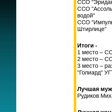
ССО "Эридан
ССО "Ассоль
водой"
ССО "Импуль
Штирлице"
Итоги -
1 место – С
2 место – С
3 место – р
"Голиард" У
Лучшая муж
Рудиков Мих