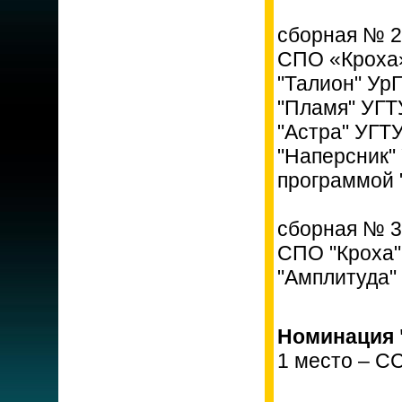
сборная № 2
СПО «Кроха
"Талион" Ур
"Пламя" УГ
"Астра" УГТ
"Наперсник"
программой 
сборная № 3
СПО "Кроха"
"Амплитуда"
Номинация 
1 место – С