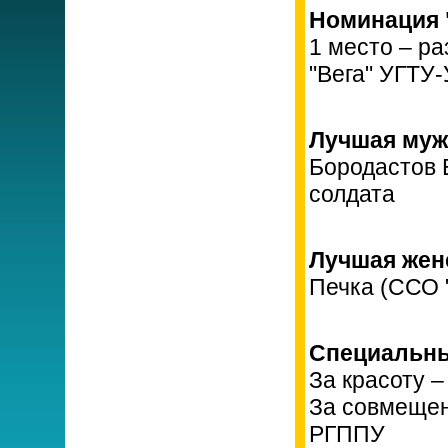
Номинация 
1 место – р
"Вега" УГТУ
Лучшая муж
Бородастов 
солдата
Лучшая женс
Печка (ССО 
Специальны
За красоту 
За совмещен
РГППУ