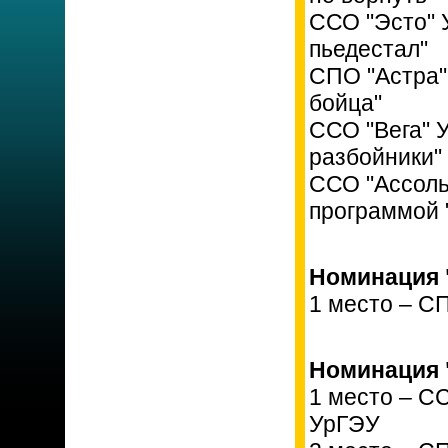
ССО "Эсто" 
пьедестал"
СПО "Астра"
бойца"
ССО "Вега" 
разбойники"
ССО "Ассоль
программой 
Номинация 
1 место – С
Номинация 
1 место – С
УрГЭУ