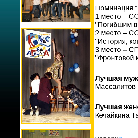
Номинация "
1 место – С
"Погибшим в
2 место – С
"История, ко
3 место – С
"Фронтовой 
Лучшая муж
Массалитов 
Лучшая женс
Кечайкина Т