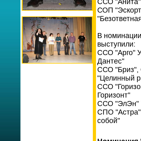
ССО "Анита"
СОП "Эскорт
"Безответна
В номинации
выступили:
ССО "Арго" 
Дантес"
ССО "Бриз",
"Целинный р
ССО "Горизо
Горизонт"
ССО "ЭлЭн" 
СПО "Астра"
собой"