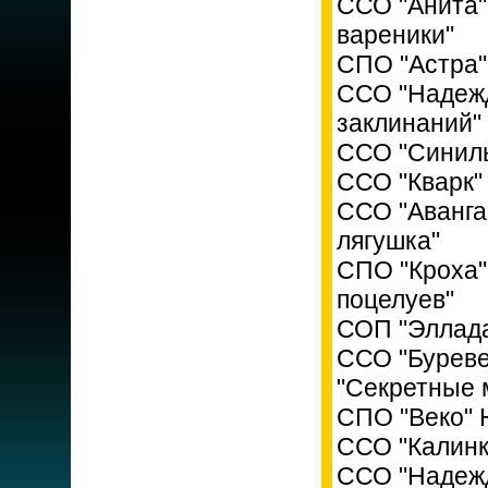
ССО "Анита"
вареники"
СПО "Астра"
ССО "Надежд
заклинаний"
ССО "Синиль
ССО "Кварк"
ССО "Аванга
лягушка"
СПО "Кроха"
поцелуев"
СОП "Эллада
ССО "Буреве
"Секретные 
СПО "Веко" 
ССО "Калинк
ССО "Надежд