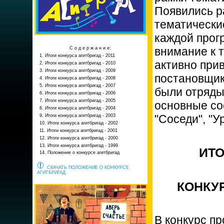
Появились р
тематически
каждой прог
внимание к т
С о д е р ж а н и е:
1. Итоги конкурса агитбригад - 2011
активно при
2. Итоги конкурса агитбригад - 2010
3. Итоги конкурса агитбригад - 2009
постановщик
4. Итоги конкурса агитбригад - 2008
5. Итоги конкурса агитбригад - 2007
были отряды
6. Итоги конкурса агитбригад - 2006
7. Итоги конкурса агитбригад - 2005
основные со
8. Итоги конкурса агитбригад - 2004
"Соседи", "У
9. Итоги конкурса агитбригад - 2003
10. Итоги конкурса агитбригад - 2002
11. Итоги конкурса агитбригад - 2001
12. Итоги конкурса агитбригад - 2000
13. Итоги конкурса агитбригад - 1999
ИТО
14. Положение о конкурсе агитбригад
СКАЧАТЬ ПОЛОЖЕНИЕ О КОНКУРСЕ
АГИТБРИГАД
КОНКУР
В конкурс пр