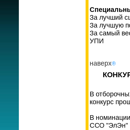
Специальны
За лучший с
За лучшую п
За самый ве
УПИ
наверх
КОНКУР
В отборочных
конкурс прош
В номинации
ССО "ЭлЭн"