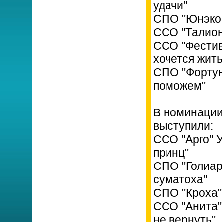
удачи"
СПО "Юнэко"
ССО "Талион
ССО "Фестив
хочется жить
СПО "Фортун
поможем"
В номинации
выступили:
ССО "Арго" 
принц"
СПО "Голиар
суматоха"
СПО "Кроха"
ССО "Анита"
не вернуть"