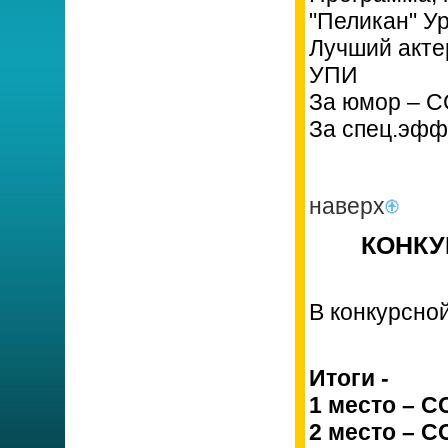
"Пеликан" У
Лучший акте
УПИ
За юмор – С
За спец.эфф
наверх
КОНКУР
В конкурсно
Итоги -
1 место – 
2 место – С