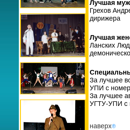
Лучшая муж
Грехов Андр
дирижера
Лучшая женс
Ланских Люд
демоническ
Специальны
За лучшее в
УПИ с номер
За лучшее а
УГТУ-УПИ с 
наверх