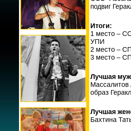
подвиг Герак
Итоги:
1 место – С
УПИ
2 место – С
3 место – С
Лучшая муж
Массалитов 
образ Герак
Лучшая женс
Бахтина Тат