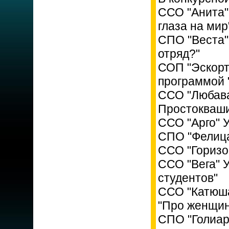
ССО "Анита"
глаза на мир
СПО "Веста"
отряд?"
СОП "Эскорт
программой 
ССО "Любава
Простокваш
ССО "Арго" 
СПО "Фелица
ССО "Горизо
ССО "Вега" 
студентов"
ССО "Катюш
"Про женщин
СПО "Голиар