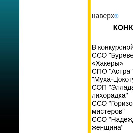
наверх
КОНК
В конкурсно
ССО "Буреве
«Хакеры»
СПО "Астра"
"Муха-Цокот
СОП "Эллада
лихорадка"
ССО "Горизо
мистеров"
ССО "Надежд
женщина"