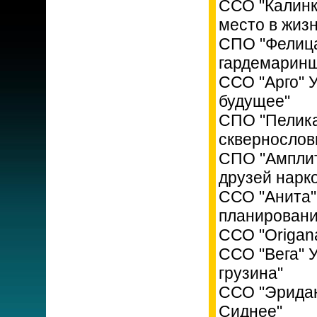
ССО "Калинк
место в жизн
СПО "Фелица
гардемаринш
ССО "Арго" 
будущее"
СПО "Пелика
сквернословь
СПО "Амплит
друзей нарк
ССО "Анита"
планировани
ССО "Origan
ССО "Вега" 
грузина"
ССО "Эридан
Сиднее"