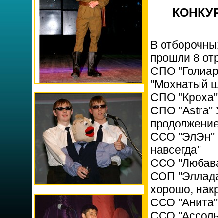
КОНКУР
В отборочных
прошли 8 от
СПО "Голиар
"Мохнатый 
СПО "Кроха"
СПО "Astra"
продолжение
ССО "ЭлЭн" 
навсегда"
ССО "Любава
СОП "Эллада
хорошо, нак
CСО "Анита"
ССО "Ассоль