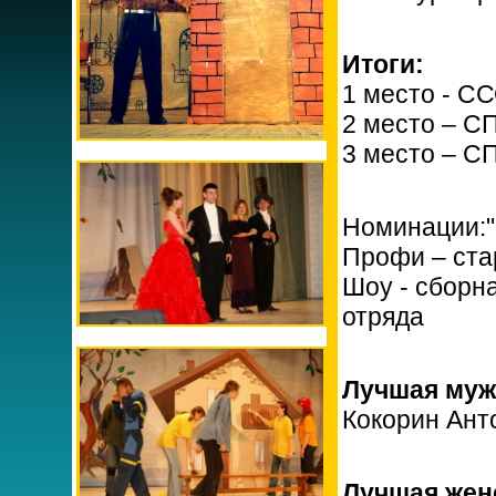
Итоги:
1 место - С
2 место – С
3 место – С
Номинации:"
Профи – ста
Шоу - сборн
отряда
Лучшая муж
Кокорин Ант
Лучшая женс