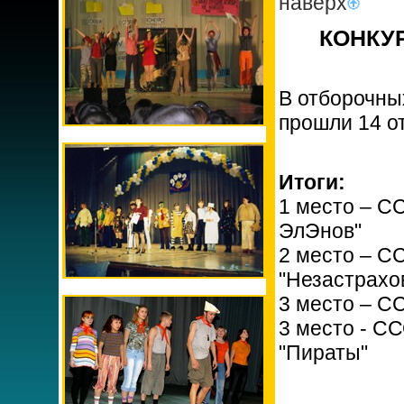
наверх
КОНКУР
В отборочных
прошли 14 о
Итоги:
1 место – С
ЭлЭнов"
2 место – С
"Незастрахо
3 место – С
3 место - С
"Пираты"