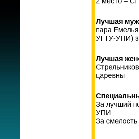
2 место – С
Лучшая муж
пара Емелья
УГТУ-УПИ) з
Лучшая женс
Стрельников
царевны
Специальны
За лучший п
УПИ
За смелость