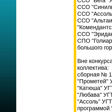
ССО "Вега" 
ССО "Синиль
ССО "Ассоль
ССО "Альтаи
"Комендантс
ССО "Эридан
СПО "Голиар
большого го
Вне конкурс
коллектива:
сборная № 1
"Прометей"
"Катюша" УГ
"Любава" УГ
"Ассоль" УГ
программой 