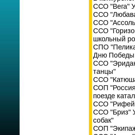
ССО "Вега" 
ССО "Любава
ССО "Ассоль
ССО "Горизо
школьный р
СПО "Пелика
Дню Победы
ССО "Эридан
танцы"
ССО "Катюша
СОП "Россия
поезде катал
ССО "Рифей"
ССО "Бриз" 
собак"
СОП "Экипаж