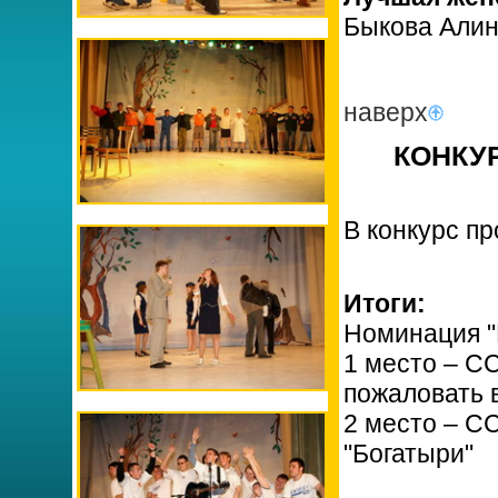
Быкова Алин
наверх
КОНКУР
В конкурс пр
Итоги:
Номинация "
1 место – С
пожаловать 
2 место – С
"Богатыри"