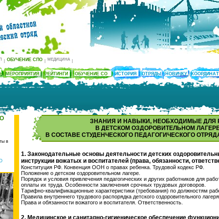
П
ОБУЧЕНИЕ СПО
МЕДИЦИНА
|
|
|
ТЫ
МЕРОПРИЯТИЯ
РЕЙТИНГИ
ОБУЧЕНИЕ СО
ИСТОРИЯ
ОТРЯДЫ
НОВИЧКУ
КООРДИНА
ПО
ЗНАНИЯ И НАВЫКИ, НЕОБХОДИМЫЕ ДЛЯ
В ДЕТСКОМ ОЗДОРОВИТЕЛЬНОМ ЛАГЕРЕ
В СОСТАВЕ СТУДЕНЧЕСКОГО ПЕДАГОГИЧЕСКОГО ОТРЯД
ты в
1. Законодательные основы деятельности детских оздоровительн
инструкции вожатых и воспитателей (права, обязанности, ответств
О
Конституция РФ. Конвенция ООН о правах ребенка. Трудовой кодекс РФ.
Положение о детском оздоровительном лагере.
Порядок и условия привлечения педагогических и других работников для рабо
оплаты их труда. Особенности заключения срочных трудовых договоров.
Тарифно-квалификационные характеристики (требования) по должностям раб
Правила внутреннего трудового распорядка детского оздоровительного лагеря
Права и обязанности вожатого и воспитателя. Ответственность.
2. Медицинское и санитарно-гигиеническое обеспечение функцио