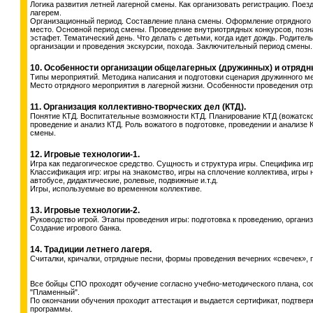
Логика развития летней лагерной смены. Как организовать регистрацию. Поезд
лагерем.
Организационный период. Составление плана смены. Оформление отрядного 
место. Основной период смены. Проведение внутриотрядных конкурсов, позн
эстафет. Тематический день. Что делать с детьми, когда идет дождь. Родите
организации и проведения экскурсии, похода. Заключительный период смены.
10. Особенности организации общелагерных (дружинных) и отрядн
Типы мероприятий. Методика написания и подготовки сценария дружинного м
Место отрядного мероприятия в лагерной жизни. Особенности проведения от
11. Организация коллективно-творческих дел (КТД).
Понятие КТД. Воспитательные возможности КТД. Планирование КТД (вожатское
проведение и анализ КТД. Роль вожатого в подготовке, проведении и анализе
смены.
12. Игровые технологии-1.
Игра как педагогическое средство. Сущность и структура игры. Специфика игр
Классификация игр: игры на знакомство, игры на сплочение коллектива, игры 
автобусе, дидактические, ролевые, подвижные и.т.д.
Игры, используемые во временном коллективе.
13. Игровые технологии-2.
Руководство игрой. Этапы проведения игры: подготовка к проведению, органи
Создание игрового банка.
14. Традиции летнего лагеря.
Считалки, кричалки, отрядные песни, формы проведения вечерних «свечек», п
Все бойцы СПО проходят обучение согласно учебно-методического плана, 
"Пламенный".
По окончании обучения проходит аттестация и выдается сертификат, подтве
программы.