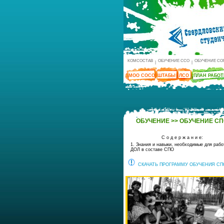
КОМСОСТАВ
ОБУЧЕНИЕ ССО
ОБУЧЕНИЕ СО
|
|
МОО СОСО
ШТАБЫ
ЛСО
ПЛАН РАБО
ОБУЧЕНИЕ >> ОБУЧЕНИЕ С
С о д е р ж а н и е:
1. Знания и навыки, необходимые для рабо
ДОЛ в составе СПО
СКАЧАТЬ ПРОГРАММУ ОБУЧЕНИЯ СП