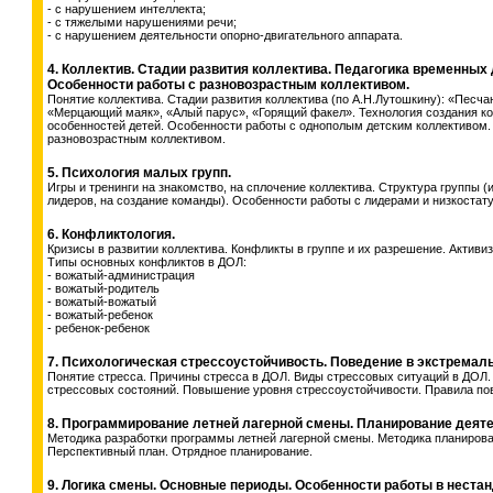
- с нарушением интеллекта;
- с тяжелыми нарушениями речи;
- с нарушением деятельности опорно-двигательного аппарата.
4. Коллектив. Стадии развития коллектива. Педагогика временных 
Особенности работы с разновозрастным коллективом.
Понятие коллектива. Стадии развития коллектива (по А.Н.Лутошкину): «Песча
«Мерцающий маяк», «Алый парус», «Горящий факел». Технология создания ко
особенностей детей. Особенности работы с однополым детским коллективом.
разновозрастным коллективом.
5. Психология малых групп.
Игры и тренинги на знакомство, на сплочение коллектива. Структура группы (
лидеров, на создание команды). Особенности работы с лидерами и низкоста
6. Конфликтология.
Кризисы в развитии коллектива. Конфликты в группе и их разрешение. Активи
Типы основных конфликтов в ДОЛ:
- вожатый-администрация
- вожатый-родитель
- вожатый-вожатый
- вожатый-ребенок
- ребенок-ребенок
7. Психологическая стрессоустойчивость. Поведение в экстремал
Понятие стресса. Причины стресса в ДОЛ. Виды стрессовых ситуаций в ДОЛ
стрессовых состояний. Повышение уровня стрессоустойчивости. Правила по
8. Программирование летней лагерной смены. Планирование деяте
Методика разработки программы летней лагерной смены. Методика планирова
Перспективный план. Отрядное планирование.
9. Логика смены. Основные периоды. Особенности работы в неста