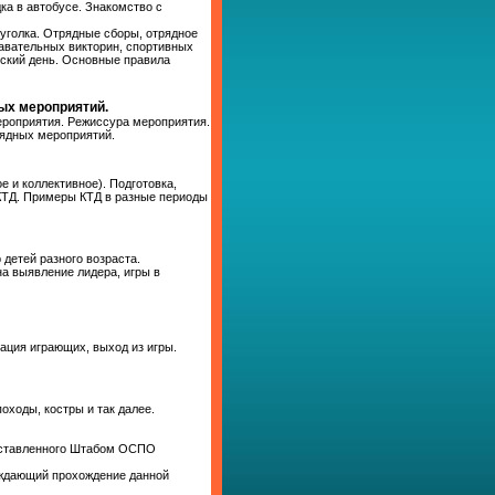
ка в автобусе. Знакомство с
уголка. Отрядные сборы, отрядное
авательных викторин, спортивных
льский день. Основные правила
ых мероприятий.
ероприятия. Режиссура мероприятия.
рядных мероприятий.
 и коллективное). Подготовка,
 КТД. Примеры КТД в разные периоды
 детей разного возраста.
на выявление лидера, игры в
зация играющих, выход из игры.
оходы, костры и так далее.
составленного Штабом ОСПО
рждающий прохождение данной