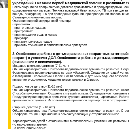
учреждений. Оказание первой медицинской помощи в различных с
Рекомендации по профилактике детского травматизма и предупреждению несч
оздоровительных лагерях. Техника пожарной безопасности. ТБ при выходе за
походы, экскурсии). ТБ при проведении купания, при проведении массовых ме
Санитарно-гигиенические нормы.
Оказание первой медицинской помощи:
- при ожогах
- при тепловых ударах
- при травмах
- при попадании воды в легкие
- при угаре
- при электрическом ударе
- при астматическом и эпилептическом приступах
3. Особенности работы с детьми различных возрастных категорий
возраст) в условиях ДОЛ. Особенности работы с детьми, имеющим
(физические и психические).
Младшее школьное детство (7-11 лет)
Общая характеристика. Психолого-педагогические доминанты развития. Педаг
Формирование первоначальных детских убеждений. Создание ситуаций успеха
с младшими школьниками. Особенности работы с детьми младшего возраста 
привычного окружения, когда нет рядом родных и близких.
Подростковое детство (11-15 лет)
Общая характеристика. Психолого-педагогические доминанты развития. Аксел
Способы консуммации. Создание ситуаций успеха. Суицидальное поведение п
Предупреждение вредных привычек: курение, алкоголизм, наркомания. Работа
привычного окружения. Использование принципов партнерства и сотрудничес
Старшее детство (15-18 лет)
Общая характеристика. Психолого-педагогические доминанты развития. Стре
Профориентация. Стремление к самоактуализации у старшеклассников.
Характеристика детей с отклонениями в физическом и умственном развитии. 
- с нарушением зрения;
- с нарушением слуха;