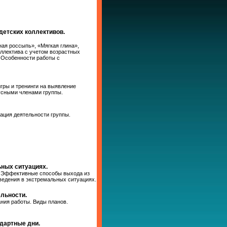
детских коллективов.
ная россыпь», «Мягкая глина»,
ллектива с учетом возрастных
 Особенности работы с
игры и тренинги на выявление
тусными членами группы.
зация деятельности группы.
ьных ситуациях.
. Эффективные способы выхода из
ведения в экстремальных ситуациях.
льности.
ния работы. Виды планов.
ндартные дни.