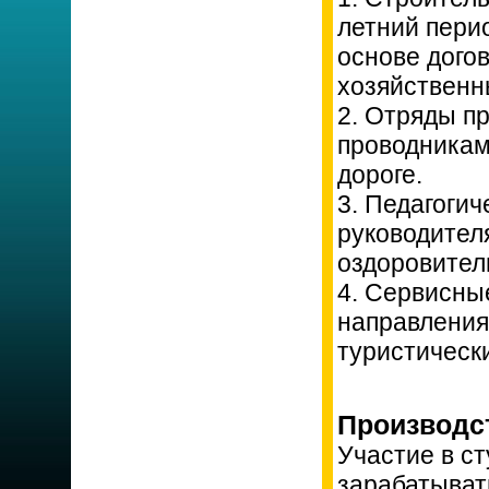
летний пери
основе дого
хозяйственн
2. Отряды п
проводникам
дороге.
3. Педагоги
руководител
оздоровител
4. Сервисны
направлениях
туристически
Производс
Участие в с
зарабатыват