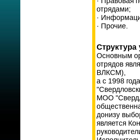
· Правовая 
отрядами;
· Информаци
· Прочие.
Структура
Основным ор
отрядов явл
ВЛКСМ),
а с 1998 го
"Свердловск
МОО "Свердл
общественна
донизу выбо
является Ко
руководител