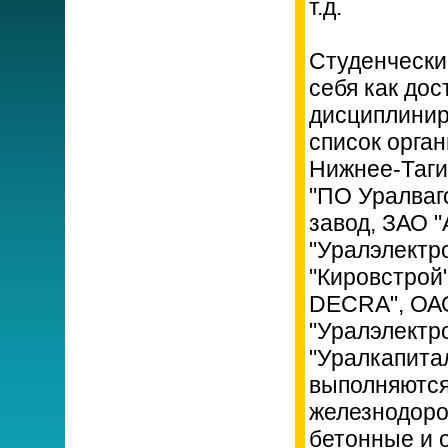
т.д.
Студенчески
себя как дос
дисциплинир
список орга
Нижнее-Таги
"ПО Уралваг
завод, ЗАО 
"Уралэлектр
"Кировстрой"
DECRA", ОАО
"Уралэлектр
"Уралкапита
выполняются
железнодоро
бетонные и 