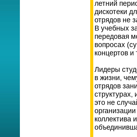
летний перио
дискотеки д
отрядов не 
В учебных з
передовая м
вопросах (с
концертов и 
Лидеры студ
в жизни, че
отрядов зан
структурах, 
это не случ
организации
коллектива 
объединивша