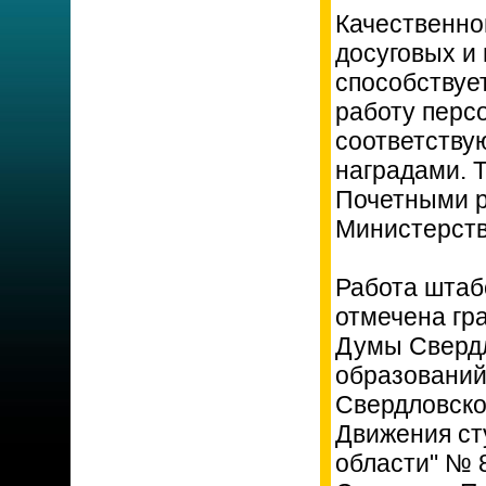
Качественно
досуговых и
способствуе
работу перс
соответству
наградами. 
Почетными р
Министерств
Работа штаб
отмечена гр
Думы Свердл
образований
Свердловско
Движения ст
области" № 8