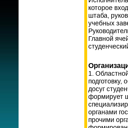
Исполнитель
которое вхо
штаба, руко
учебных зав
Руководител
Главной яче
студенческий
Организац
1. Областно
подготовку, 
досуг студен
формирует ш
специализир
органами го
прочими орг
формировани