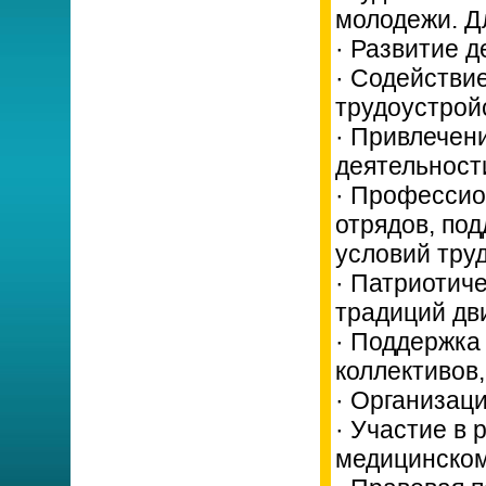
молодежи. Д
· Развитие д
· Содействи
трудоустрой
· Привлечен
деятельност
· Профессио
отрядов, по
условий труд
· Патриотич
традиций дв
· Поддержка
коллективов
· Организаци
· Участие в
медицинском