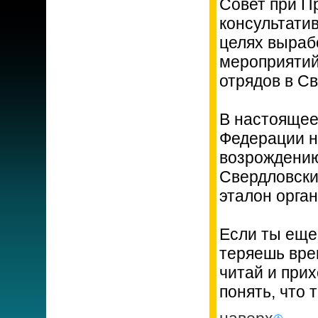
Совет при П
консультати
целях выраб
мероприятий
отрядов в С
В настоящее
Федерации н
возрождению
Свердловски
эталон орга
Если ты еще 
теряешь врем
читай и прих
понять, что 