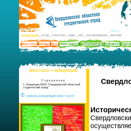
КОНЦЕПЦИЯ
УСТАВ
СТРУКТУРА
СОВЕТ
КРК
ПОСТАНОВЛЕНИЯ
РЕКТОРАТ
|
|
|
|
|
|
МОО СОСО
ШТАБЫ
ЛСО
ПЛАН РАБОТЫ
МЕРОПРИЯТИЯ
РЕЙТИНГИ
ОБУЧ
МОО СОСО >> КОНЦЕПЦИЯ
Свердло
С о д е р ж а н и е:
1. Концепция МОО "Свердловский областной
студенческий отряд"
СКАЧАТЬ КОНЦЕПЦИЮ МОО "СОСО"
Историчес
Свердловски
осуществляет