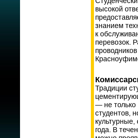
Студенчески
высокой отв
предоставля
знанием тех
к обслужива
перевозок. Р
проводников
Красноуфим
Комиссарс
Традиции ст
цементирующ
— не только
студентов, н
культурные,
года. В тече