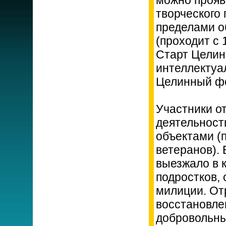
можно прояв
творческого 
пределами о
(проходит с 
Старт Целины
интеллектуал
Целинный фе
Участники о
деятельност
объектами (
ветеранов). 
выезжало в 
подростков, 
милиции. От
восстановле
добровольны