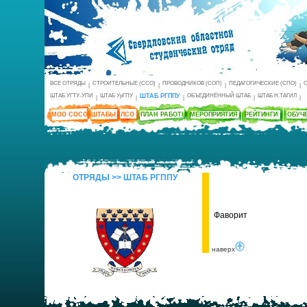
ВСЕ ОТРЯДЫ
СТРОИТЕЛЬНЫЕ (ССО)
ПРОВОДНИКОВ (СОП)
ПЕДАГОГИЧЕСКИЕ (СПО)
|
|
|
|
ШТАБ УГТУ-УПИ
ШТАБ УрГПУ
ШТАБ РГППУ
ОБЪЕДИНЁННЫЙ ШТАБ
ШТАБ Н.ТАГИЛ
|
|
|
|
|
МОО СОСО
ШТАБЫ
ЛСО
ПЛАН РАБОТЫ
МЕРОПРИЯТИЯ
РЕЙТИНГИ
ОБУЧ
ОТРЯДЫ >> ШТАБ РГППУ
Фаворит
наверх
Штаб СО РГППУ