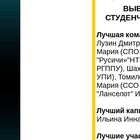
ВЫЕ
СТУДЕНЧ
Лучшая ком
Лузин Дмитр
Мария (СПО 
"Русичи»"НТ
РГППУ), Шах
УПИ), Томил
Мария (ССО 
"Ланселот" И
Лучший капи
Ильина Инна
Лучшие уча