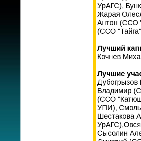
УрАГС), Бун
Жарая Олеся
Антон (ССО 
(ССО "Тайга"
Лучший кап
Кочнев Миха
Лучшие уча
Дубогрызов 
Владимир (С
(ССО "Катюш
УПИ), Смоль
Шестакова 
УрАГС),Овся
Сысолин Але