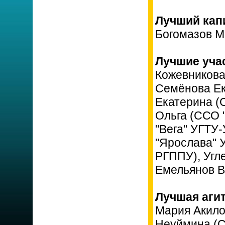
Лучший капи
Богомазов М
Лучшие уча
Кожевникова
Семёнова Ек
Екатерина (
Ольга (ССО "
"Вега" УГТУ
"Ярослава" 
РГППУ), Угл
Емельянов В
Лучшая агит
Мария Акило
Неуймина (С