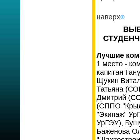
наверх
ВЫЕ
СТУДЕНЧЕ
Лучшие ком
1 место - ко
капитан Ган
Щукин Витал
Татьяна (СО
Дмитрий (СО
(СППО "Крыл
"Экипаж" Ур
УрГЭУ), Буш
Баженова Ол
"Шахтострои