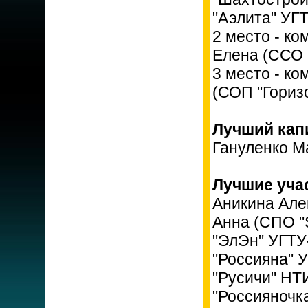
"Аэлита" УГ
2 место - ко
Елена (ССО 
3 место - к
(СОП "Гориз
Лучший капи
Гануленко М
Лучшие уча
Аникина Але
Анна (СПО "
"ЭлЭн" УГТУ
"Россияна" 
"Русичи" НТ
"Россияночк