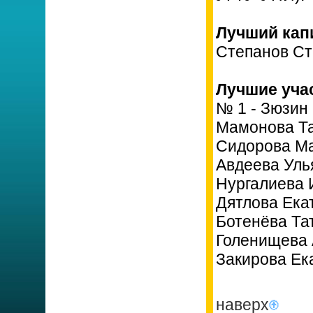
Лучший капи
Степанов Ст
Лучшие уча
№ 1 - Зюзин
Мамонова Та
Сидорова Ма
Авдеева Уль
Нургалиева 
Дятлова Ека
Ботенёва Та
Голенищева 
Закирова Ек
наверх