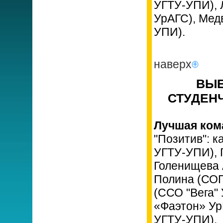
УГТУ-УПИ), 
УрАГС), Мед
УПИ).
наверх
ВЫЕ
СТУДЕНЧ
Лучшая ком
"Позитив": 
УГТУ-УПИ), 
Голенищева 
Полина (СОП
(ССО "Вега"
«Фаэтон» Ур
УГТУ-УПИ).