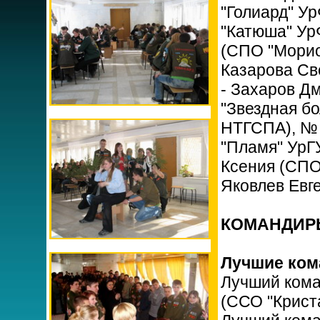
"Голиард" Ур
"Катюша" Ур
(СПО "Морион
Казарова Св
- Захаров Д
"Звездная б
НТГСПА), № 
"Пламя" УрГУ
Ксения (СПО
Яковлев Евг
КОМАНДИР
Лучшие ком
Лучший кома
(ССО "Крист