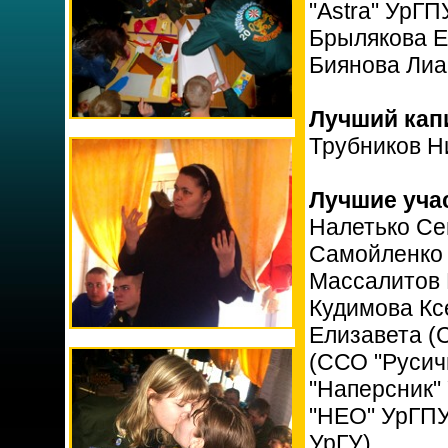
"Astra" УрГП
Брылякова Е
Биянова Лиа
Лучший капи
Трубников Н
Лучшие уча
Налетько Се
Самойленко 
Массалитов 
Кудимова Кс
Елизавета (
(ССО "Русич
"Наперсник"
"НЕО" УрГПУ
УрГУ).