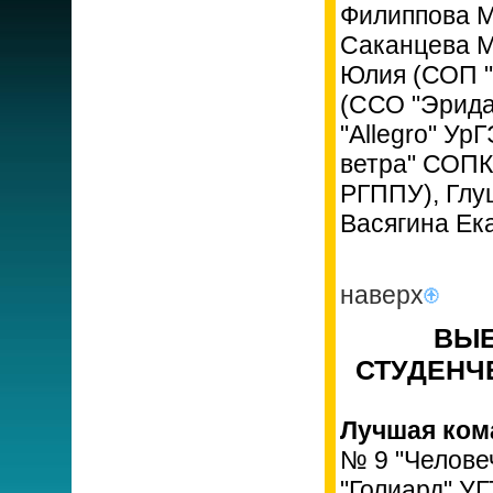
Филиппова М
Саканцева М
Юлия (СОП "
(ССО "Эрида
"Allegro" У
ветра" СОПК
РГППУ), Глу
Васягина Ек
наверх
ВЫЕ
СТУДЕНЧЕ
Лучшая ком
№ 9 "Челове
"Голиард" У