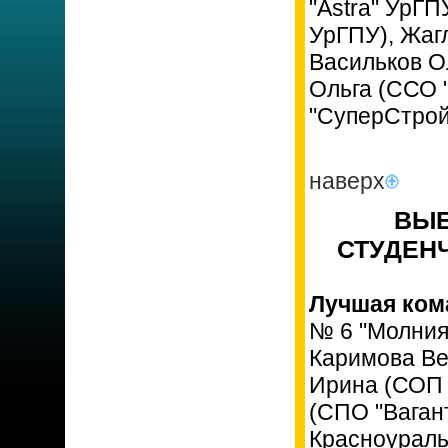
"Astra" УрГ
УрГПУ), Жаг
Васильков О
Ольга (ССО 
"СуперСтрой
наверх
ВЫЕ
СТУДЕНЧ
Лучшая ком
№ 6 "Молния
Каримова Ве
Ирина (СОП 
(СПО "Ваган
Красноураль