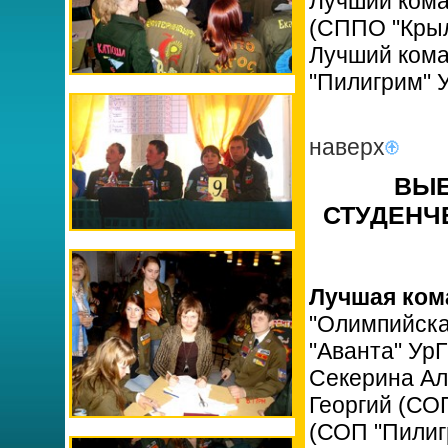
Лучший кома
(СППО "Крыл
Лучший кома
"Пилигрим" 
наверх
ВЫЕ
СТУДЕНЧЕ
Лучшая ком
"Олимпийска
"Аванта" Ур
Секерина Ал
Георгий (СО
(СОП "Пилиг