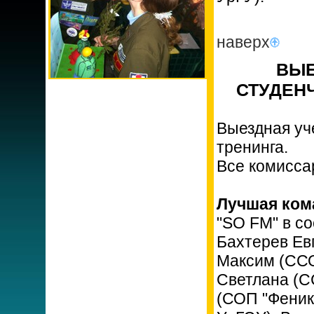
наверх
ВЫЕ
СТУДЕНЧ
Выездная уч
тренинга.
Все комисса
Лучшая ком
"SO FM" в со
Бахтерев Ев
Максим (ССО
Светлана (С
(СОП "Феник