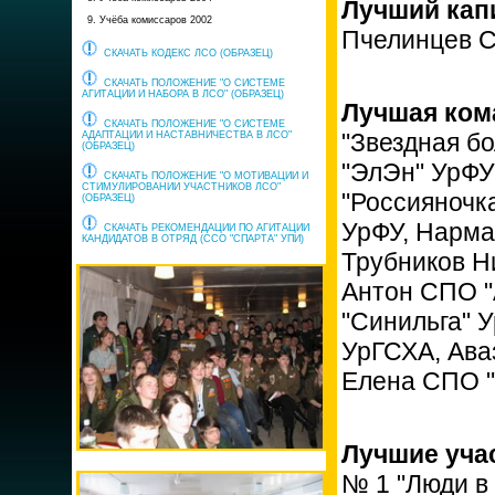
Лучший кап
9. Учёба комиссаров 2002
Пчелинцев С
СКАЧАТЬ КОДЕКС ЛСО (ОБРАЗЕЦ)
СКАЧАТЬ ПОЛОЖЕНИЕ "О СИСТЕМЕ
АГИТАЦИИ И НАБОРА В ЛСО" (ОБРАЗЕЦ)
Лучшая ком
СКАЧАТЬ ПОЛОЖЕНИЕ "О СИСТЕМЕ
"Звездная б
АДАПТАЦИИ И НАСТАВНИЧЕСТВА В ЛСО"
(ОБРАЗЕЦ)
"ЭлЭн" УрФУ
СКАЧАТЬ ПОЛОЖЕНИЕ "О МОТИВАЦИИ И
СТИМУЛИРОВАНИИ УЧАСТНИКОВ ЛСО"
"Россияночк
(ОБРАЗЕЦ)
УрФУ, Нарма
СКАЧАТЬ РЕКОМЕНДАЦИИ ПО АГИТАЦИИ
КАНДИДАТОВ В ОТРЯД (ССО "СПАРТА" УПИ)
Трубников Н
Антон СПО "
"Синильга" 
УрГСХА, Ава
Елена СПО "
Лучшие уча
№ 1 "Люди в