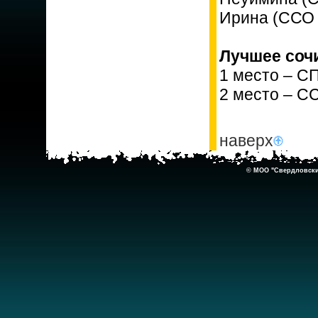
Ирина (ССО
Лучшее сочи
1 место – С
2 место – С
наверх
© МОО "Свердловский