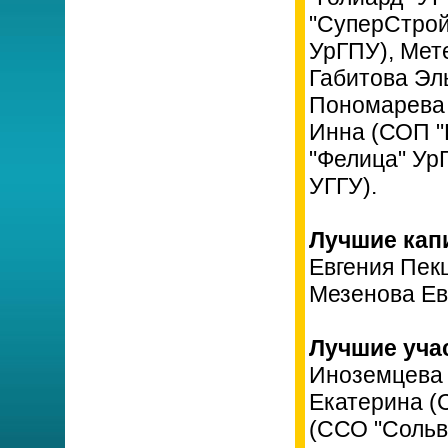
"СуперСтрой
УрГПУ), Мет
Габитова Эл
Пономарева 
Инна (СОП "
"Фелица" Ур
УГГУ).
Лучшие кап
Евгения Пек
Мезенова Ев
Лучшие уча
Иноземцева 
Екатерина (
(ССО "Сольв