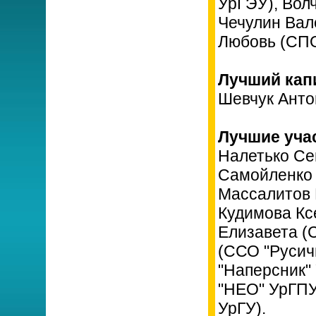
УрГЭУ), Вол
Чечулин Вал
Любовь (СПО
Лучший капи
Шевчук Анто
Лучшие уча
Налетько Се
Самойленко 
Массалитов 
Кудимова Кс
Елизавета (
(ССО "Русич
"Наперсник"
"НЕО" УрГПУ
УрГУ).