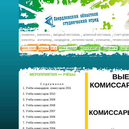
ЗНАМЕНКА
МАРИИНКА
ЗВЁЗДНЫЙ ФЕСТИВАЛЬ
ЦЕЛИННЫЙ ФЕСТИВАЛЬ
СТАРТ ЦЕЛИ
|
|
|
|
|
КОНКУРСЫ:
АГИТБРИГАД
КАНДИДАТОВ
ИНТЕЛЛЕКТУАЛОВ
КУЛИНАРОВ
ПРОФЕССИОН
|
|
|
|
|
МОО СОСО
ШТАБЫ
ЛСО
ПЛАН РАБОТЫ
МЕРОПРИЯТИЯ
РЕЙТИНГИ
ОБУЧ
МЕРОПРИЯТИЯ >> УЧЁБЫ
ВЫЕ
КОМИССАР
С о д е р ж а н и е:
1. Учёба командиров, комиссаров 2011
2. Учёба комиссаров 2010
3. Учёба комиссаров 2009
4. Учёба комиссаров 2008
КОМИССАР
5. Учёба комиссаров 2007
6. Учёба комиссаров 2006
7. Учёба комиссаров 2005
8. Учёба комиссаров 2004